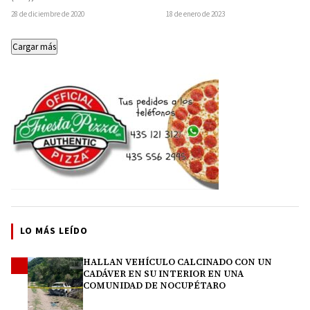
Morelia
de un hombre de 65…
Secretaría de Salud de…
28 de diciembre de 2020
18 de enero de 2023
Cargar más
LO MÁS LEÍDO
HALLAN VEHÍCULO CALCINADO CON UN
1
CADÁVER EN SU INTERIOR EN UNA
COMUNIDAD DE NOCUPÉTARO