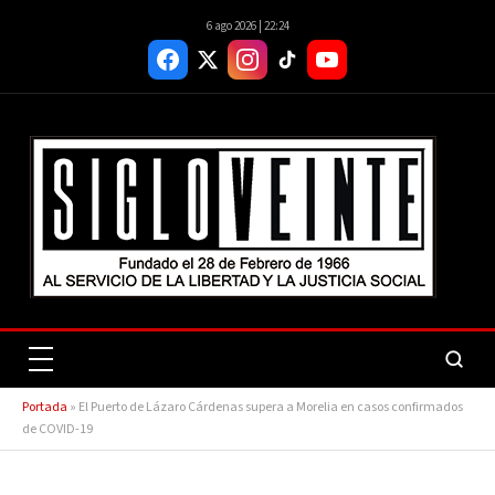
6 ago 2026 | 22:24
Portada
»
El Puerto de Lázaro Cárdenas supera a Morelia en casos confirmados
de COVID-19