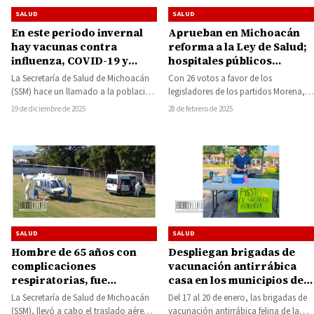
SALUD
SALUD
En este periodo invernal
Aprueban en Michoacán
hay vacunas contra
reforma a la Ley de Salud;
influenza, COVID-19 y
hospitales públicos
neumococo disponibles en
brindarán servicio de
La Secretaría de Salud de Michoacán
Con 26 votos a favor de los
los centros de salud
aborto legal
(SSM) hace un llamado a la población
legisladores de los partidos Morena,
para que aproveche este periodo…
Partido del Trabajo (PT), Partido
19 de diciembre de 2025
28 de febrero de 2025
Verde…
SALUD
SALUD
Hombre de 65 años con
Despliegan brigadas de
complicaciones
vacunación antirrábica
respiratorias, fue
casa en los municipios de
trasladado en ambulancia
Huetamo, San Lucas y
La Secretaría de Salud de Michoacán
Del 17 al 20 de enero, las brigadas de
aérea de Huetamo a
Tzitzio
(SSM), llevó a cabo el traslado aéreo
vacunación antirrábica felina de la