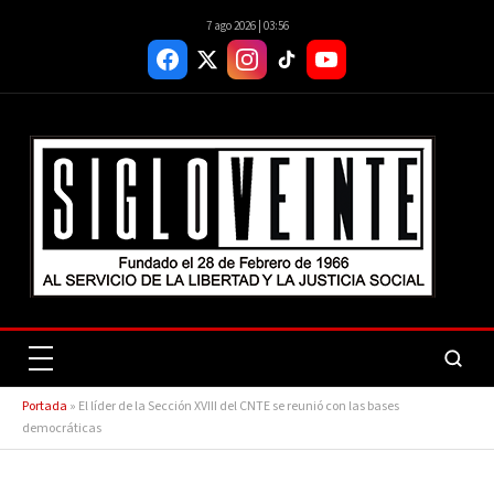
7 ago 2026 | 03:56
Portada
»
El líder de la Sección XVIII del CNTE se reunió con las bases
democráticas