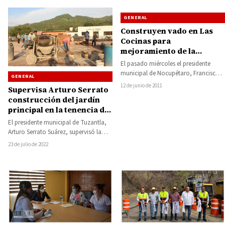
GENERAL
Construyen vado en Las
Cocinas para
mejoramiento de la
vialidad
El pasado miércoles el presidente
municipal de Nocupétaro, Francisco
GENERAL
Villa Guerrero, visitó la comunidad de
12 de junio de 2011
Supervisa Arturo Serrato
Las Cocinas para…
construcción del jardín
principal en la tenencia de
El Olivo
El presidente municipal de Tuzantla,
Arturo Serrato Suárez, supervisó la
construcción del jardín principal en la
23 de julio de 2022
tenencia de…