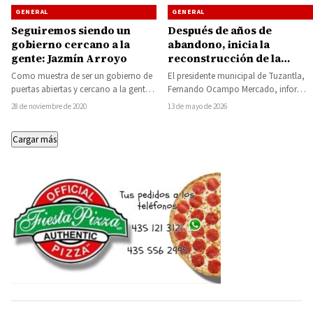
GENERAL
GENERAL
Seguiremos siendo un
Después de años de
gobierno cercano a la
abandono, inicia la
gente: Jazmín Arroyo
reconstrucción de la
carretera federal en
Como muestra de ser un gobierno de
El presidente municipal de Tuzantla,
Tuzantla, obra carretera
puertas abiertas y cercano a la gente,
Fernando Ocampo Mercado, informó
gestionada por Fernando
este viernes, la presidenta…
el arranque de la obra de
28 de noviembre de 2020
13 de mayo de 2026
Ocampo
reconstrucción de la…
Cargar más