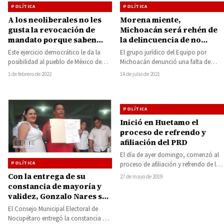
POLÍTICA
POLÍTICA
A los neoliberales no les
Morena miente,
gusta la revocación de
Michoacán será rehén de
mandato porque saben
la delincuencia de no
que el pueblo se va a
esclarecer elección:
Este ejercicio democrático le da la
El grupo jurídico del Equipo por
empoderar: Giulianna
Equipo por Michoacán
posibilidad al pueblo de México de
Michoacán denunció una falta de
Bugarini
blindarse hacia el futuro y que…
respuesta por parte de los
1 de febrero de 2022
14 de julio de 2021
representantes legales…
POLÍTICA
Inició en Huetamo el
proceso de refrendo y
afiliación del PRD
El día de ayer domingo, comenzó al
POLÍTICA
proceso de afiliación y refrendo de la
militancia del Partido de…
Con la entrega de su
27 de mayo de 2019
constancia de mayoría y
validez, Gonzalo Nares se
convierte en alcalde electo
El Consejo Municipal Electoral de
de Nocupétaro
Nocupétaro entregó la constancia de