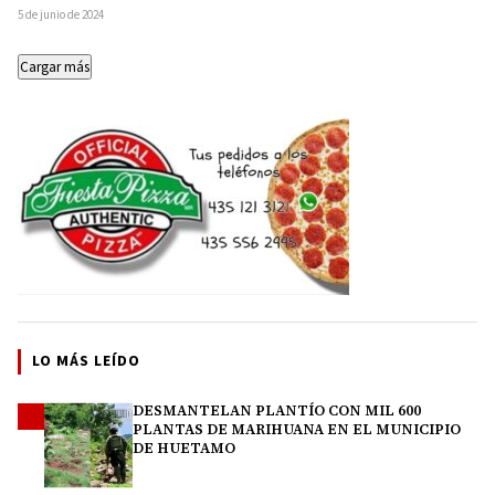
mayoría y validez de la elección a
5 de junio de 2024
Gonzalo…
Cargar más
LO MÁS LEÍDO
DESMANTELAN PLANTÍO CON MIL 600
1
PLANTAS DE MARIHUANA EN EL MUNICIPIO
DE HUETAMO