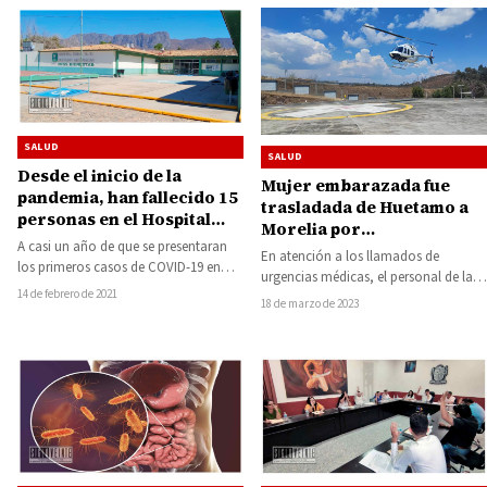
SALUD
SALUD
Desde el inicio de la
Mujer embarazada fue
pandemia, han fallecido 15
trasladada de Huetamo a
personas en el Hospital
Morelia por
Rural del IMSS Bienestar
A casi un año de que se presentaran
complicaciones cardíacas
En atención a los llamados de
de Huetamo y 40 personas
los primeros casos de COVID-19 en
urgencias médicas, el personal de la
han superado el COVID-19
Huetamo y la región…
14 de febrero de 2021
Dirección de Servicios Aéreos de la…
18 de marzo de 2023