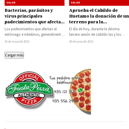
SALUD
SALUD
Bacterias, parásitos y
Aprueba el Cabildo de
virus principales
Huetamo la donación de un
padecimientos que afectan
terreno para la
al estómago: SSM
construcción del Centro
Los padecimientos que afectan al
El día de hoy, durante la décima
Integral de Salud Mental y
estómago e intestinos, generalmente
tercera sesión de cabildo las y los
Adicciones
son ocasionadas por bacterias,
miembros del cuerpo colegiado…
18 de mayo de 2022
28 de junio de 2023
parásitos, virus y alimentos con…
Cargar más