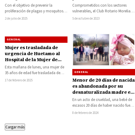
accidente en la capital
Huetamo para prevenir
Comprometidos con los sectores
Con el objetivo de prevenir la
michoacana
riesgos sanitarios
vulnerables, el Club Rotario Morelia
proliferación de plagas y mosquitos
brindará su apoyo con prótesis y
que representen un riesgo para la
5 de octubre de 2023
2 de julio de 2025
atención integral para…
salud…
GENERAL
Mujer es trasladada de
urgencia de Huetamo al
Hospital de la Mujer de
Morelia
Esta mañana de lunes, una mujer de
GENERAL
35 años de edad fue trasladada de
emergencia de la ciudad…
Menor de 20 días de nacida
17 de febrero de 2025
es abandonada por su
desnaturalizada madre en
el Hospital Regional de
En un acto de crueldad, una bebé de
Zacapu
escasos 20 días de haber nacido fue
abandonada por su…
8 de febrero de 2024
Cargar más