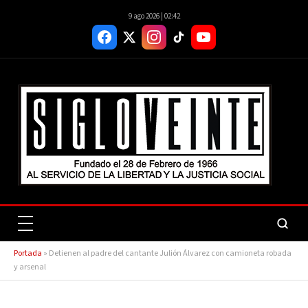
9 ago 2026 | 02:42
Portada
»
Detienen al padre del cantante Julión Álvarez con camioneta robada
y arsenal