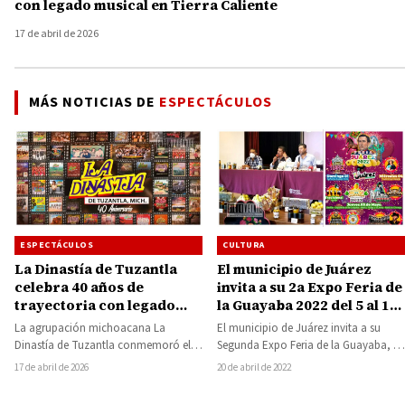
con legado musical en Tierra Caliente
17 de abril de 2026
MÁS NOTICIAS DE
ESPECTÁCULOS
CULTURA
ESPECTÁCULOS
El municipio de Juárez
La Dinastía de Tuzantla
invita a su 2a Expo Feria de
celebra 40 años de
la Guayaba 2022 del 5 al 10
trayectoria con legado
de mayo
musical en Tierra Caliente
El municipio de Juárez invita a su
La agrupación michoacana La
Segunda Expo Feria de la Guayaba, a
Dinastía de Tuzantla conmemoró el
realizarse el próximo 5…
pasado 15 de abril cuatro décadas de
20 de abril de 2022
17 de abril de 2026
historia musical,…