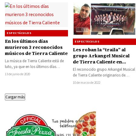
ESPECTÁCULOS
En los últimos días
ESPECTÁCULOS
murieron 3 reconocidos
Les roban la “traila” al
músicos de Tierra Caliente
grupo Arkangel Musical
La música de Tierra Caliente está de
de Tierra Caliente en
luto, ya que en los últimos días
Dallas, Texas,
El reconocido grupo Arkangel Musical
falleció el animador de…
trasportaban sus
13 de junio de 2020
de Tierra Caliente originarios de
instrumentos, vestuario y
Tlapehuala, Guerrero, sufrió esta
10 de marzo de 2022
equipo de sonido
mañana de jueves, el…
Cargar más