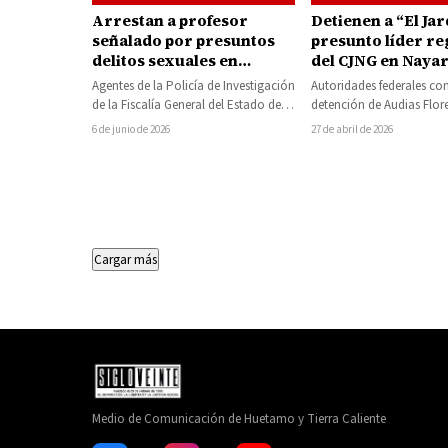
Arrestan a profesor
Detienen a “El Ja
señalado por presuntos
presunto líder re
delitos sexuales en
del CJNG en Nayar
secundaria de
Agentes de la Policía de Investigación
Autoridades federales co
Tlalpujahua
de la Fiscalía General del Estado de
detención de Audias Flore
Michoacán ejecutaron una orden
alias “El Jardinero”, iden
6 de junio de 2026
27 de abril de 2026
de…
como uno de los princi
Cargar más
Medio de Comunicación de Huetamo y Tierra Caliente