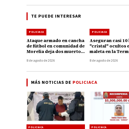
TE PUEDE INTERESAR
POLICIACA
POLICIACA
Ataque armado en cancha
Aseguran casi 10 
de fútbol en comunidad de
"cristal" ocultos 
Morelia deja dos muertos
maleta en la Term
y un herido
Autobuses de Mor
8 de agosto de 2026
8 de agosto de 2026
MÁS NOTICIAS DE
POLICIACA
POLICIACA
POLICIACA