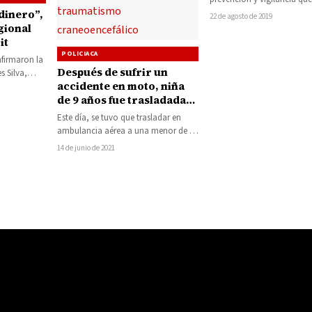
implementan en este munic
rdinero”,
22 de agosto de 2019
agentes de la Secretaría…
gional
it
POLICIACA
nfirmaron la
Después de sufrir un
s Silva,
accidente en moto, niña
tificado
de 9 años fue trasladada
pales…
en ambulancia aérea de
Este día, se tuvo que trasladar en
Huetamo a Morelia por un
ambulancia aérea a una menor de 9
traumatismo
años al Hospital Infantil…
14 de junio de 2021
craneoencefálico