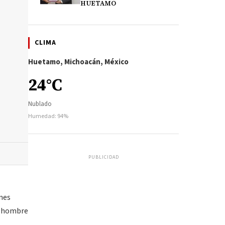
HUETAMO
CLIMA
Huetamo, Michoacán, México
24°C
Nublado
Humedad: 94%
PUBLICIDAD
enes
el hombre