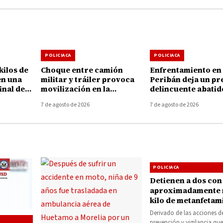
POLICIACA
POLICIACA
kilos de
Choque entre camión
Enfrentamiento en
en una
militar y tráiler provoca
Peribán deja un pr
inal de
movilización en la
delincuente abatid
elia
autopista Uruapan-
armamento asegu
7 de agosto de 2026
7 de agosto de 2026
Taretan
POLICIACA
Detienen a dos con
aproximadamente
kilo de metanfetam
Derivado de las acciones d
prevención y vigilancia que