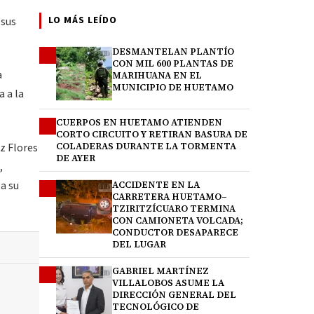
LO MÁS LEÍDO
 sus
DESMANTELAN PLANTÍO
1
CON MIL 600 PLANTAS DE
a
MARIHUANA EN EL
MUNICIPIO DE HUETAMO
a a la
CUERPOS EN HUETAMO ATIENDEN
2
CORTO CIRCUITO Y RETIRAN BASURA DE
z Flores
COLADERAS DURANTE LA TORMENTA
DE AYER
,
a su
ACCIDENTE EN LA
3
CARRETERA HUETAMO–
TZIRITZÍCUARO TERMINA
CON CAMIONETA VOLCADA;
CONDUCTOR DESAPARECE
DEL LUGAR
GABRIEL MARTÍNEZ
4
VILLALOBOS ASUME LA
DIRECCIÓN GENERAL DEL
TECNOLÓGICO DE