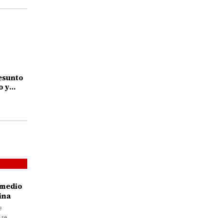
esunto
o y
rado
 medio
ina
e
 se