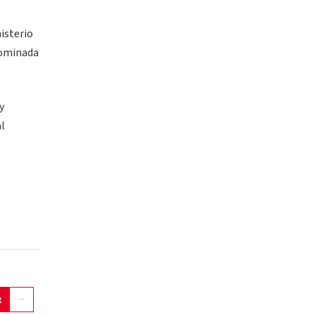
isterio
nominada
y
al
t