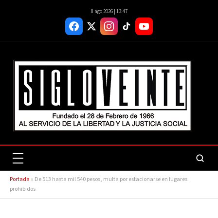
8 ago 2026 | 13:47
Portada
»
De 513 hasta mil 540 pesos, multa por estacionarse en lugares
prohibidos