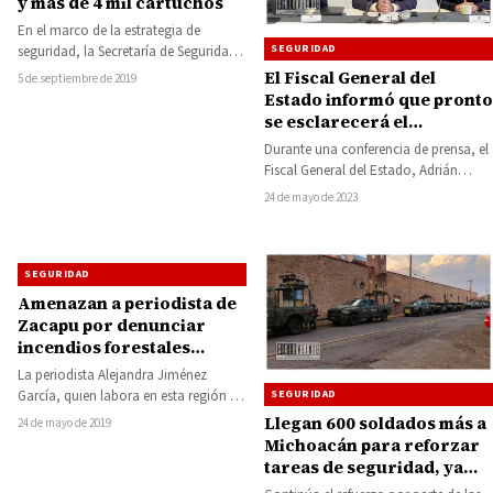
y más de 4 mil cartuchos
En el marco de la estrategia de
SEGURIDAD
seguridad, la Secretaría de Seguridad
Pública (SSP), durante agosto, logró
El Fiscal General del
5 de septiembre de 2019
el…
Estado informó que pronto
se esclarecerá el
homicidio del sacerdote
Durante una conferencia de prensa, el
ocurrido en Huandacareo
Fiscal General del Estado, Adrián
López Solís, anunció que se están
24 de mayo de 2023
llevando…
SEGURIDAD
Amenazan a periodista de
Zacapu por denunciar
incendios forestales
provocados
La periodista Alejandra Jiménez
SEGURIDAD
García, quien labora en esta región de
Zacapu, denunció amenazas de los
Llegan 600 soldados más a
24 de mayo de 2019
llamados “quemamontes”,…
Michoacán para reforzar
tareas de seguridad, ya
suman 3 mil 400 elementos