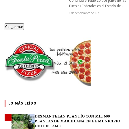
Continúa el refuerzo por parte de las
desplegados en la entidad
Fuerzas Federales en el Estado de
Michoacán, marcando un paso
8 de septiembre de 2023
significativo…
Cargar más
LO MÁS LEÍDO
DESMANTELAN PLANTÍO CON MIL 600
1
PLANTAS DE MARIHUANA EN EL MUNICIPIO
DE HUETAMO