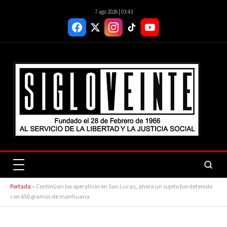
7 ago 2026 | 03:43
Portada
»
Continúan los operativos en San Lucas, ahora un sujeto fue detenido
con 650 gramos de marihuana