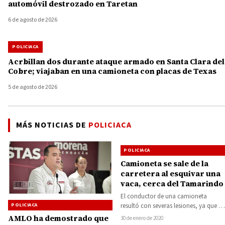
automóvil destrozado en Taretan
6 de agosto de 2026
POLICIACA
Acrbillan dos durante ataque armado en Santa Clara del
Cobre; viajaban en una camioneta con placas de Texas
5 de agosto de 2026
MÁS NOTICIAS DE
POLICIACA
POLICIACA
Camioneta se sale de la
carretera al esquivar una
vaca, cerca del Tamarindo
El conductor de una camioneta
POLICIACA
resultó con severas lesiones, ya que se
salió de la carretera al evadir…
AMLO ha demostrado que
30 de enero de 2020