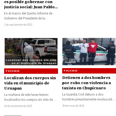
es posible gobernar con
justicia social: Juan Pablo
Celis Silva
En el marco del Quinto Informe de
Gobierno del Presidente de la
República Andrés Manuel López
1 de septiembre de 2023
Obrador, el…
POLICIACA
POLICIACA
Detienen a dos hombres
Localizan dos cuerpos sin
por robo con violencia a
vida en el municipio de
taxista en Chupícuaro
Uruapan
La Guardia Civil detuvo a dos
La mañana de este lunes fueron
hombres presuntamente involucrados
localizados los cuerpos sin vida de
en el robo con violencia de una
dos hombres sobre la carretera
29 de mayo de 2024
10 de noviembre de 2025
unidad de…
Uruapan–Paracho,…