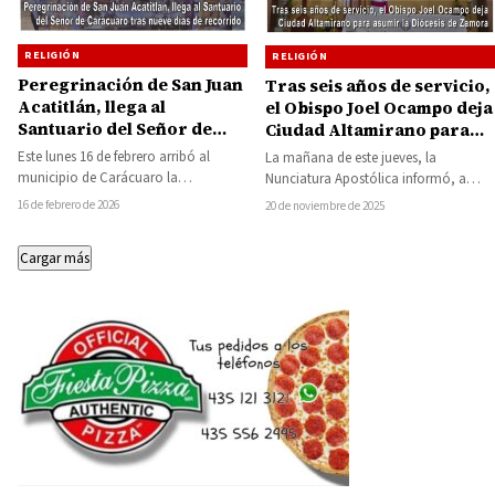
RELIGIÓN
RELIGIÓN
Peregrinación de San Juan
Tras seis años de servicio,
Acatitlán, llega al
el Obispo Joel Ocampo deja
Santuario del Señor de
Ciudad Altamirano para
Carácuaro tras nueve días
asumir la Diócesis de
Este lunes 16 de febrero arribó al
La mañana de este jueves, la
de recorrido
Zamora
municipio de Carácuaro la
Nunciatura Apostólica informó, a
peregrinación proveniente de
través de la Secretaría General de la
16 de febrero de 2026
20 de noviembre de 2025
Acatitlán, Estado de México,…
Conferencia…
Cargar más