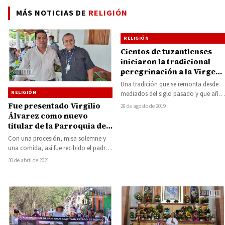
MÁS NOTICIAS DE
RELIGIÓN
RELIGIÓN
Cientos de tuzantlenses
iniciaron la tradicional
peregrinación a la Virgen
Purísima Concepción de
Una tradición que se remonta desde
María
RELIGIÓN
mediados del siglo pasado y que año
con año la realizan cientos…
Fue presentado Virgilio
28 de agosto de 2019
Álvarez como nuevo
titular de la Parroquia de
San Juan Bautista de
Con una procesión, misa solemne y
Huetamo
una comida, así fue recibido el padre
Virgilio Álvarez Morales, como
30 de abril de 2021
nuevo…