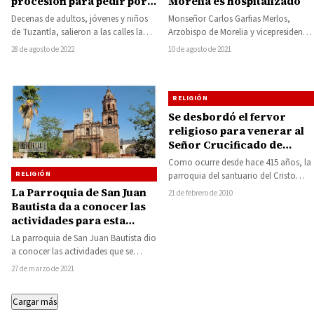
procesión para pedir por
Morelia es hospitalizado
la paz
Decenas de adultos, jóvenes y niños
Monseñor Carlos Garfias Merlos,
de Tuzantla, salieron a las calles la
Arzobispo de Morelia y vicepresidente
tarde de ayer sábado, para…
de la Conferencia del Episcopado
28 de agosto de 2022
10 de agosto de 2021
Mexicano (CEM), fue hospitalizado…
RELIGIÓN
Se desbordó el fervor
religioso para venerar al
Señor Crucificado de
Carácuaro
Como ocurre desde hace 415 años, la
RELIGIÓN
parroquia del santuario del Cristo
Negro de la bella y pintoresca…
La Parroquia de San Juan
21 de febrero de 2010
Bautista da a conocer las
actividades para esta
Semana Santa
La parroquia de San Juan Bautista dio
a conocer las actividades que se
llevarán a cabo durante la…
27 de marzo de 2021
Cargar más