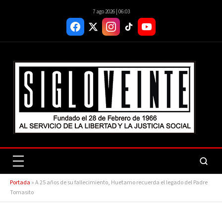
7 ago 2026 | 06:03
Portada
»
A 25 años de su fallecimiento, Huetamo recuerda el legado del Padre
Tomasito