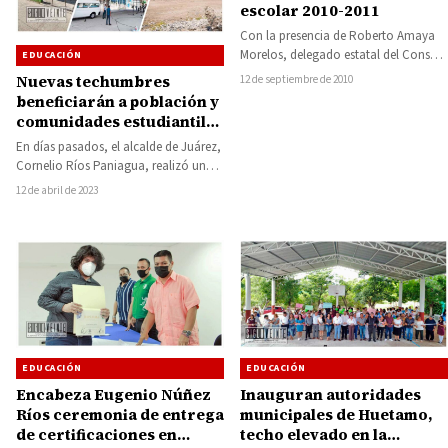
escolar 2010-2011
Con la presencia de Roberto Amaya
Morelos, delegado estatal del Consejo
EDUCACIÓN
Nacional de Fomento Educativo
Nuevas techumbres
12 de septiembre de 2010
(CONAFE) y Francisco…
beneficiarán a población y
comunidades estudiantiles
en el municipio de Juárez:
En días pasados, el alcalde de Juárez,
Cornelio Ríos
Cornelio Ríos Paniagua, realizó un
recorrido por distintas localidades del
12 de abril de 2023
municipio…
EDUCACIÓN
EDUCACIÓN
Encabeza Eugenio Núñez
Inauguran autoridades
Ríos ceremonia de entrega
municipales de Huetamo,
de certificaciones en
techo elevado en la