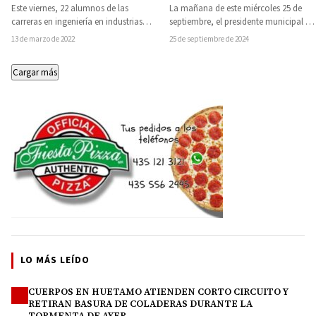
lengua extranjera a
Escuela Secundaria 24 de
Este viernes, 22 alumnos de las
La mañana de este miércoles 25 de
estudiantes del Instituto
Febrero en Comburindio
carreras en ingeniería en industrias
septiembre, el presidente municipal de
Tecnológico Superior de
alimentarias, ingeniería industrial,
Huetamo, Pablo Varona Estrada,
13 de marzo de 2022
25 de septiembre de 2024
Huetamo
ingeniería en gestión empresarial…
encabezó la…
Cargar más
LO MÁS LEÍDO
CUERPOS EN HUETAMO ATIENDEN CORTO CIRCUITO Y
1
RETIRAN BASURA DE COLADERAS DURANTE LA
TORMENTA DE AYER