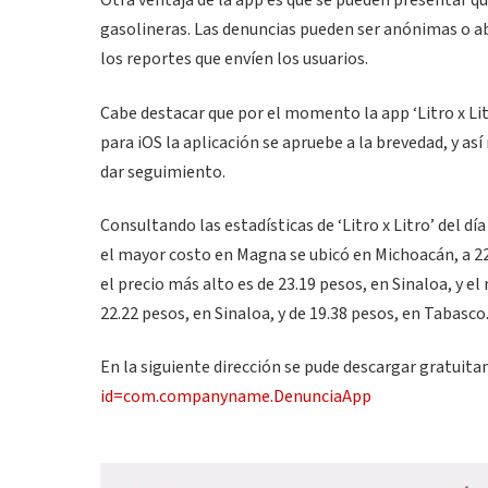
Otra ventaja de la app es que se pueden presentar que
gasolineras. Las denuncias pueden ser anónimas o abi
los reportes que envíen los usuarios.
Cabe destacar que por el momento la app ‘Litro x Lit
para iOS la aplicación se apruebe a la brevedad, y a
dar seguimiento.
Consultando las estadísticas de ‘Litro x Litro’ del día
el mayor costo en Magna se ubicó en Michoacán, a 22
el precio más alto es de 23.19 pesos, en Sinaloa, y el
22.22 pesos, en Sinaloa, y de 19.38 pesos, en Tabasco
En la siguiente dirección se pude descargar gratuit
id=com.companyname.DenunciaApp