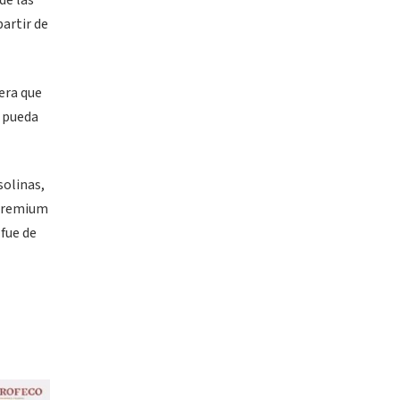
de las
artir de
era que
s pueda
solinas,
 Premium
 fue de