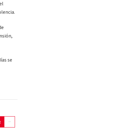
el
lencia.
de
ensión,
ías se
t