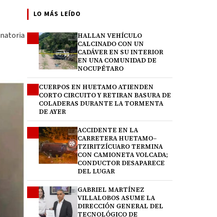
LO MÁS LEÍDO
enatoria
HALLAN VEHÍCULO
1
CALCINADO CON UN
,
CADÁVER EN SU INTERIOR
EN UNA COMUNIDAD DE
NOCUPÉTARO
CUERPOS EN HUETAMO ATIENDEN
2
CORTO CIRCUITO Y RETIRAN BASURA DE
COLADERAS DURANTE LA TORMENTA
DE AYER
ACCIDENTE EN LA
3
CARRETERA HUETAMO–
TZIRITZÍCUARO TERMINA
CON CAMIONETA VOLCADA;
CONDUCTOR DESAPARECE
DEL LUGAR
GABRIEL MARTÍNEZ
4
VILLALOBOS ASUME LA
DIRECCIÓN GENERAL DEL
TECNOLÓGICO DE