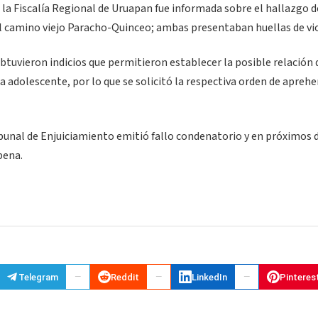
 la Fiscalía Regional de Uruapan fue informada sobre el hallazgo d
 el camino viejo Paracho-Quinceo; ambas presentaban huellas de vio
obtuvieron indicios que permitieron establecer la posible relación 
 la adolescente, por lo que se solicitó la respectiva orden de apreh
ibunal de Enjuiciamiento emitió fallo condenatorio y en próximos d
pena.
Telegram
Reddit
LinkedIn
Pinteres