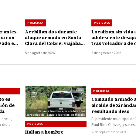
POLICIACA
POLICIACA
r antes
Acrbillan dos durante
Localizan sin vida 
ina con
ataque armado en Santa
adolescente desap
zado en
Clara del Cobre; viajaban
tras volcadura de 
en una camioneta con
en el Lago de Pátz
5 de agosto de 2026
5 de agosto de 2026
placas de Texas
POLICIACA
to es
Comando armado a
ión de
alcalde de Ziránda
da
resultando ileso
ilancia,
El presidente municipal de
POLICIACA
a de
Raúl Ríos Chávez, y sus es
 detuvieron
fueron atacados este viern
Hallan a hombre
27 de septiembre de 2009