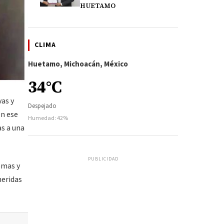
HUETAMO
CLIMA
Huetamo, Michoacán, México
34°C
vas y
Despejado
en ese
Humedad: 42%
as a una
PUBLICIDAD
emas y
heridas