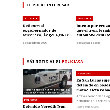
TE PUEDE INTERESAR
POLICIACA
POLICIACA
Detienen al
Intento por cruza
exgobernador de
que el tren, term
Guerrero, Ángel Aguirre,
automóvil destro
por presunto
Taretan
6 de agosto de 2026
6 de agosto de 2026
encubrimiento en el caso
Ayotzinapa
MÁS NOTICIAS DE
POLICIACA
POLICIACA
En San Lucas suje
detenido en poses
motocicleta roba
A través de labores de vig
POLICIACA
elementos de la Secretarí
Seguridad Pública (SSP),
Detenido Yeredth Iván
13 de febrero de 2020