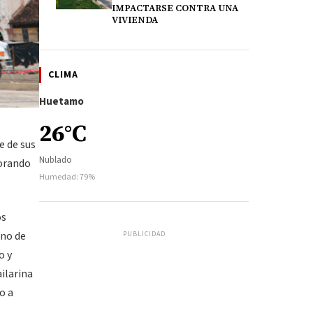
IMPACTARSE CONTRA UNA
VIVIENDA
CLIMA
Huetamo
26°C
e de sus
Nublado
jorando
Humedad: 79%
os
rno de
PUBLICIDAD
o y
ilarina
o a