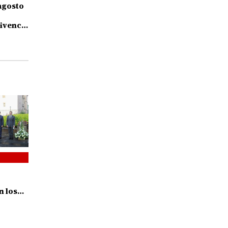
agosto
ivencia
s
n los
ia del