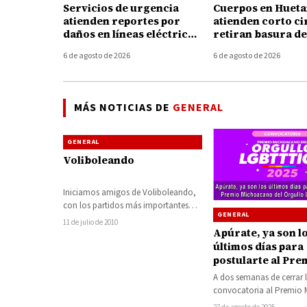
Servicios de urgencia
Cuerpos en Huet
atienden reportes por
atienden corto ci
daños en líneas eléctricas
retiran basura de
tras fuertes vientos en
coladeras durante
6 de agosto de 2026
6 de agosto de 2026
Huetamo
tormenta de ayer
MÁS NOTICIAS DE
GENERAL
GENERAL
Voliboleando
Iniciamos amigos de Voliboleando,
con los partidos más importantes
GENERAL
que se llevaron a cabo la semana
11 de julio de 2010
Apúrate, ya son l
pasada el…
últimos días para
postularte al Pre
Michoacano del O
A dos semanas de cerrar 
LGBTTTIQ+ 2025
convocatoria al Premio
al Orgullo 2025 en su terc