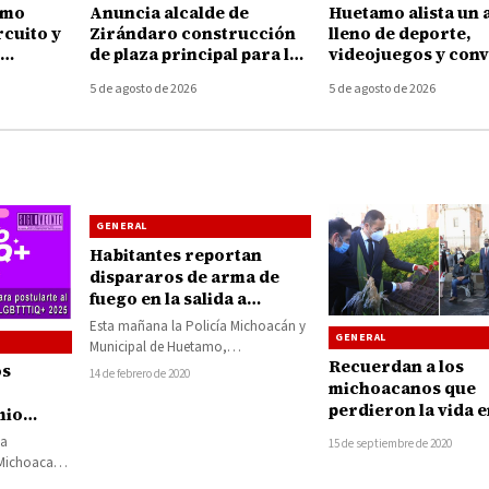
amo
Anuncia alcalde de
Huetamo alista un 
rcuito y
Zirándaro construcción
lleno de deporte,
de plaza principal para la
videojuegos y conv
 la
localidad de El Cuitaz
para las juventude
5 de agosto de 2026
5 de agosto de 2026
GENERAL
Habitantes reportan
dispararos de arma de
fuego en la salida a
Pinzanangapio, aseguran
Esta mañana la Policía Michoacán y
GENERAL
vehículo baleado
Municipal de Huetamo,
Recuerdan a los
inplementaron un fuerte operativo de
os
14 de febrero de 2020
michoacanos que
seguridad ante el reporte…
perdieron la vida e
mio
atentados en Morel
rgullo
la
15 de septiembre de 2020
2008
 Michoacano
era edición,