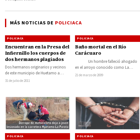
MÁS NOTICIAS DE
POLICIACA
POLICIACA
POLICIACA
Encuentran en la Presa del
Baño mortal en el Río
Infiernillo los cuerpos de
Carácuaro
dos hermanos plagiados
Un hombre falleció ahogado
Dos hermanos originarios y vecinos
en el arroyo conocido como La
de este municipio de Huetamo a
Campana, en el municipio de
21 de marzo de 2009
quienes secuestró un grupo armado el
Carácuaro.…
31 de julio de 2011
pasado…
POLICIACA
POLICIACA