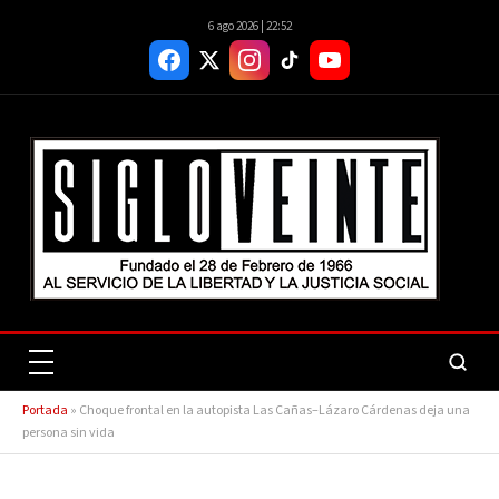
6 ago 2026 | 22:52
Portada
»
Choque frontal en la autopista Las Cañas–Lázaro Cárdenas deja una
persona sin vida