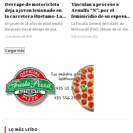
Vinculan a proceso a
Derrape de motocicleta
Arnulfo ”N”, por el
deja a joven lesionado en
feminicidio de su esposa
la carretera Huetamo-La
ocurrido en Tuzantla
Parota
La Fiscalía General del Estado de
Un joven de 18 años de edad resultó
Michoacán (FGE) obtuvo de un Juez
lesionado tras el derrape de una
de Control vinculación a proceso
motocicleta registrado la tarde…
2 de octubre de 2022
12 de febrero de 2026
contra…
Cargar más
LO MÁS LEÍDO