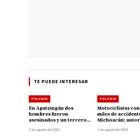
TE PUEDE INTERESAR
POLICIACA
POLICIACA
En Apatzingán dos
Motociclistas co
hombres fueron
miles de accident
asesinados y un tercero
Michoacán; autor
muere de un infarto
llaman a reforzar
7 de agosto de 2026
7 de agosto de 2026
durante la agresión
prevención