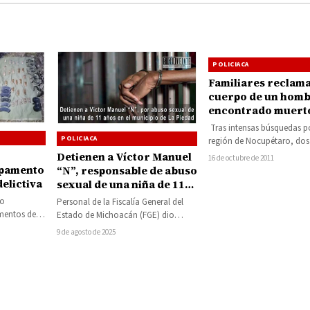
POLICIACA
Familiares reclama
cuerpo de un hom
encontrado muerto
orilla de un camin
Tras intensas búsquedas po
POLICIACA
región de Nocupétaro, dos
encontraron y reclamaron 
Detienen a Víctor Manuel
16 de octubre de 2011
agencia del Ministerio…
mpamento
“N”, responsable de abuso
delictiva
sexual de una niña de 11
años en el municipio de La
vo
Personal de la Fiscalía General del
Piedad
ementos de
Estado de Michoacán (FGE) dio
dad Pública
cumplimentó a un mandato judicial
9 de agosto de 2025
instruido en…