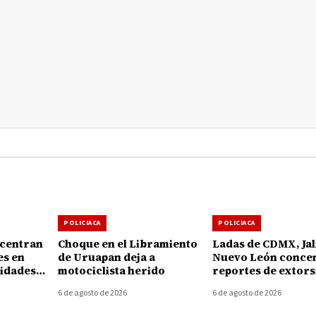
POLICIACA
POLICIACA
ncentran
Choque en el Libramiento
Ladas de CDMX, Jal
es en
de Uruapan deja a
Nuevo León conce
idades
motociclista herido
reportes de extors
 la
telefónica en Mich
6 de agosto de 2026
6 de agosto de 2026