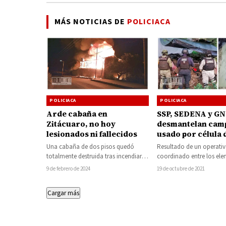
MÁS NOTICIAS DE
POLICIACA
POLICIACA
POLICIACA
SSP, SEDENA y GN
Arde cabaña en
desmantelan ca
Zitácuaro, no hoy
usado por célula 
lesionados ni fallecidos
Resultado de un operati
Una cabaña de dos pisos quedó
coordinado entre los el
totalmente destruida tras incendiarse
las Secretarías de Seguri
en el municipio de Zitácuaro,
19 de octubre de 2021
9 de febrero de 2024
(SSP), de la Defensa…
informaron autoridades policiales,…
Cargar más