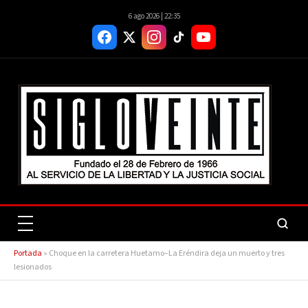
6 ago 2026 | 22:35
Portada
»
Choque en la carretera Huetamo–La Eréndira deja un muerto y tres
lesionados