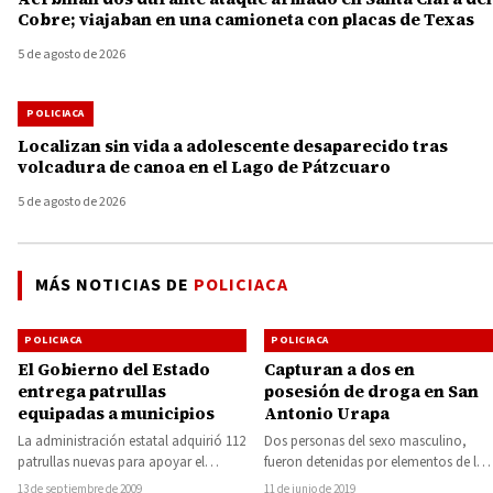
Cobre; viajaban en una camioneta con placas de Texas
5 de agosto de 2026
POLICIACA
Localizan sin vida a adolescente desaparecido tras
volcadura de canoa en el Lago de Pátzcuaro
5 de agosto de 2026
MÁS NOTICIAS DE
POLICIACA
POLICIACA
POLICIACA
El Gobierno del Estado
Capturan a dos en
entrega patrullas
posesión de droga en San
equipadas a municipios
Antonio Urapa
La administración estatal adquirió 112
Dos personas del sexo masculino,
patrullas nuevas para apoyar el
fueron detenidas por elementos de la
trabajo de los Policías Municipales,
Secretaría de Seguridad Pública (SSP),
13 de septiembre de 2009
11 de junio de 2019