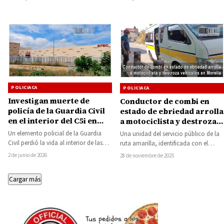
con una inversión…
en posesión…
POLICIACA
POLICIACA
Investigan muerte de
Conductor de combi en
policía de la Guardia Civil
estado de ebriedad arrolla
en el interior del C5i en
a motociclista y destroza
Morelia
vehículos en Morelia
Un elemento policial de la Guardia
Una unidad del servicio público de la
Civil perdió la vida al interior de las
ruta amarilla, identificada con el
instalaciones del Centro Estatal…
número económico 35 y placas A44-
2 de junio de 2026
28 de noviembre de 2025
265-N,…
Cargar más