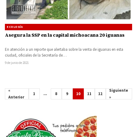
ECOLOGÍA
Asegura la SSP en la capital michoacana 20 iguanas
En atención a un reporte que alertaba sobre la venta de iguanas en esta
ciudad, oficiales de la Secretaría de…
9 de junio de 2021
«
Siguiente
1
…
8
9
10
11
12
Anterior
»