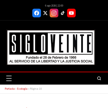
6 ago 2026 | 22:00
Portada
»
Ecología
»
Página 10