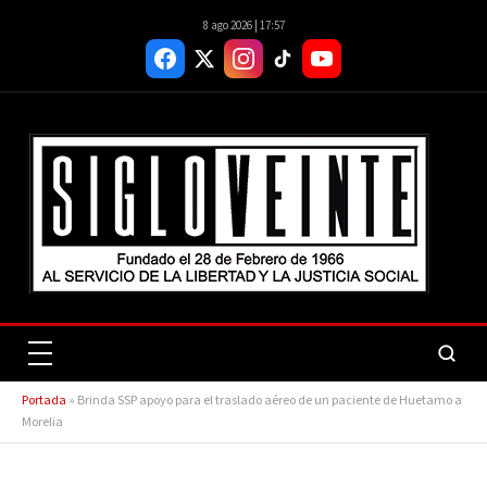
8 ago 2026 | 17:57
Portada
»
Brinda SSP apoyo para el traslado aéreo de un paciente de Huetamo a
Morelia