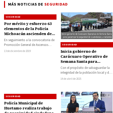
MÁS NOTICIAS DE
SEGURIDAD
SEGURIDAD
Por mérito y esfuerzo 63
elementos de la Policía
Michoacán ascienden de
grado
En seguimiento a la convocatoria de
Promoción General de Ascensos
SEGURIDAD
Policía Michoacán 2019, la Secretaría
Inicia gobierno de
13 de diciembre de 2019
de Seguridad Pública…
Carácuaro Operativo de
Semana Santa para
garantizar la seguridad de
Con el propósito de salvaguardar la
ciudadanos y visitantes
integridad de la población local y de
quienes visitan el municipio durante…
14 de abril de 2025
SEGURIDAD
Policía Municipal de
Huetamo realiza trabajo