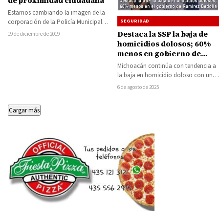
de proximidad ciudadana
Estamos cambiando la imagen de la
corporación de la Policía Municipal
SEGURIDAD
de Huetamo, con acciones de auxilio
Destaca la SSP la baja de
19 de diciembre de 2019
inmediato,…
homicidios dolosos; 60%
menos en gobierno de
Ramírez Bedolla
Michoacán continúa con tendencia a
la baja en homicidio doloso con una
reducción del 60.23 por ciento en…
6 de agosto de 2025
Cargar más