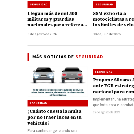
SEGURIDAD
SEGURIDAD
Llegan más de mil 500
SSM exhorta a
militares y guardias
motociclistas a r
nacionales para reforzar
los límites de vel
la seguridad en
para prevenir les
6 de agosto de 2026
30 de julio de 2026
Michoacán
graves durante
accidentes
MÁS NOTICIAS DE
SEGURIDAD
SEGURIDAD
Propone Silvano 
ante FGR estrateg
nacional para co
homicidio doloso
Implementar una estrate
SEGURIDAD
que fortalezca el combate
investigación del homici
¿Cuánto cuesta la multa
12 de agosto de 2019
propuso este lunes el…
por no traer luces en tu
vehículo?
Para continuar generando una