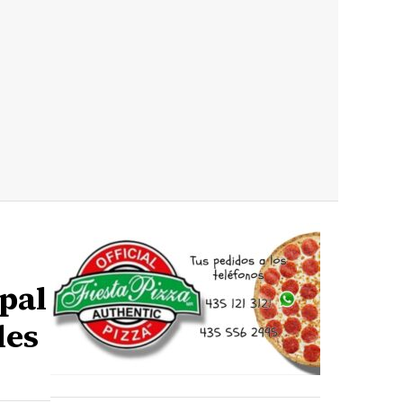
pal
les