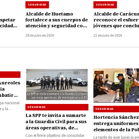
SEGURIDAD
SEGURIDAD
Alcalde de Huetamo
Alcalde de Carácu
espetar
fortalece a sus cuerpos de
reconoce el esfuer
ocidad
atención y seguridad con
jóvenes que concl
iones
entrega de 78 uniformes
su preparación en
28 de julio de 2026
22 de julio de 2026
Protección Civil
Aureoles
ia
mbatir
gia nacional
SEGURIDAD
 y la
SEGURIDAD
dio doloso,
La SPP te invita a sumarte
Hortencia Sánchez
a la Guardia Civil para sus
entrega uniformes 
áreas operativas, de
elementos de la Pol
investigación y al C5
Municipal de Tiqu
Con el firme objetivo de consolidar
La tarde de ayer lunes la pr