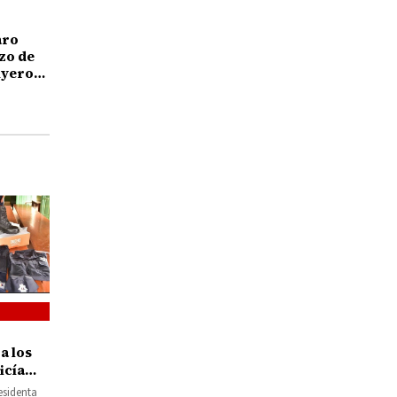
aro
zo de
uyeron
a los
icía
icheo
esidenta