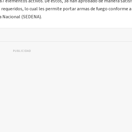
 67 elementos activos. De estos, 38 han aprobado de manera satisf
requeridos, lo cual les permite portar armas de fuego conforme a
sa Nacional (SEDENA).
PUBLICIDAD