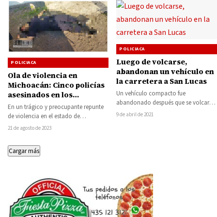
POLICIACA
Luego de volcarse,
POLICIACA
abandonan un vehículo en
Ola de violencia en
la carretera a San Lucas
Michoacán: Cinco policías
Un vehículo compacto fue
asesinados en los
abandonado después que se volcara y
primeros 20 días de agosto
En un trágico y preocupante repunte
se saliera de la cinta asfáltica en el…
9 de abril de 2021
de violencia en el estado de
Michoacán, cinco policías de
21 de agosto de 2023
Seguridad Pública…
Cargar más