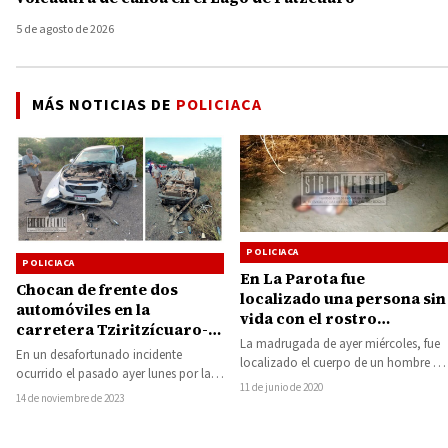
5 de agosto de 2026
MÁS NOTICIAS DE
POLICIACA
POLICIACA
POLICIACA
En La Parota fue
Chocan de frente dos
localizado una persona sin
automóviles en la
vida con el rostro
carretera Tziritzícuaro-
ensangrentado
La madrugada de ayer miércoles, fue
Huetamo
En un desafortunado incidente
localizado el cuerpo de un hombre sin
ocurrido el pasado ayer lunes por la
vida en un predio cercano…
11 de junio de 2020
tarde, dos vehículos colisionaron de
14 de noviembre de 2023
manera frontal…