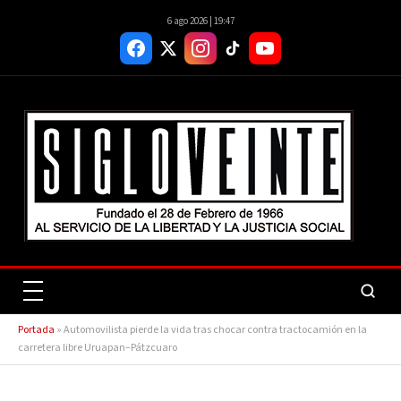
6 ago 2026 | 19:47
Portada
»
Automovilista pierde la vida tras chocar contra tractocamión en la
carretera libre Uruapan–Pátzcuaro