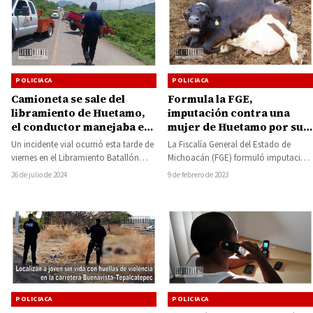
POLICIACA
POLICIACA
Formula la FGE,
Camioneta se sale del
imputación contra una
libramiento de Huetamo,
mujer de Huetamo por su
el conductor manejaba en
presunta responsabilidad
estado de ebriedad
La Fiscalía General del Estado de
Un incidente vial ocurrió esta tarde de
por crueldad animal
Michoacán (FGE) formuló imputación
viernes en el Libramiento Batallón
contra un bovino
en contra de una mujer, por su
Huetamo, en las cercanías del
9 de febrero de 2023
26 de julio de 2024
posible…
denominado…
POLICIACA
POLICIACA