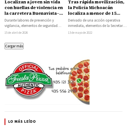
Tras rápida movilización,
Localizan a joven sin vida
la Policía Michoacán
con huellas de violencia en
localiza a menor de 15
la carretera Buenavista–
años víctima de extorsión
Tepalcatepec
Derivado de una acción operativa
Durante labores de prevención y
telefónica en Tacámbaro
inmediata, elementos de la Secretaría
vigilancia, elementos de seguridad
de Seguridad Pública (SSP), lograron
localizaron el cuerpo sin vida de un
13 de mayo de 2022
15 de abril de 2026
localizar a una…
joven a…
Cargar más
LO MÁS LEÍDO