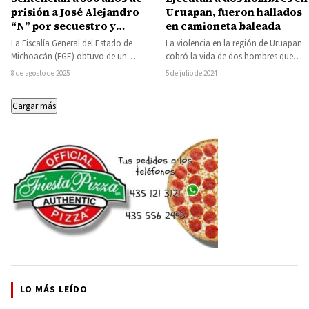
prisión a José Alejandro
Uruapan, fueron hallados
“N” por secuestro y
en camioneta baleada
homicidio de tres
La Fiscalía General del Estado de
La violencia en la región de Uruapan
hombres, ocurrido en
Michoacán (FGE) obtuvo de un
cobró la vida de dos hombres que
Morelia
Tribunal de Enjuiciamiento sentencia
fueron encontrados ejecutados al…
8 de agosto de 2025
5 de julio de 2024
condenatoria de 330…
Cargar más
LO MÁS LEÍDO