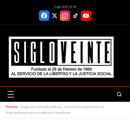
8 ago 2026 | 05:54
Portada
»
Aseguran animales exóticos, armamento y granadas de
fragmentación en inmueble de Ecuandureo