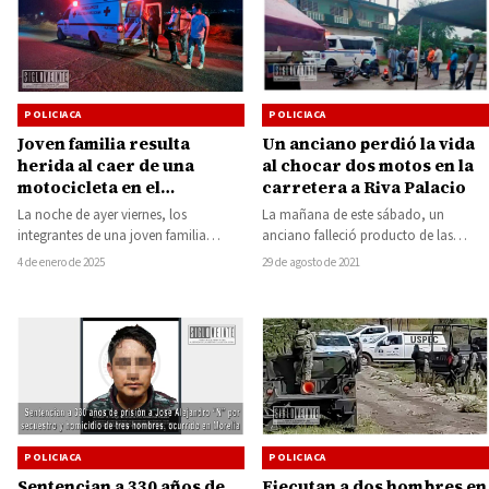
POLICIACA
POLICIACA
Un anciano perdió la vida
Joven familia resulta
al chocar dos motos en la
herida al caer de una
carretera a Riva Palacio
motocicleta en el
Libramiento de Huetamo
La mañana de este sábado, un
La noche de ayer viernes, los
anciano falleció producto de las
integrantes de una joven familia
lesiones que sufrió en diversas partes
resultaron heridos tras caer de la
29 de agosto de 2021
4 de enero de 2025
de…
motocicleta…
POLICIACA
POLICIACA
Sentencian a 330 años de
Ejecutan a dos hombres en