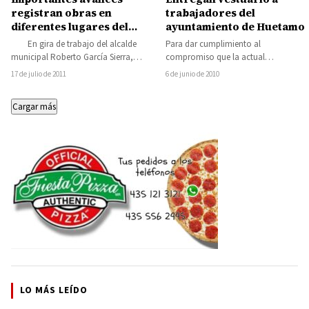
registran obras en
trabajadores del
diferentes lugares del
ayuntamiento de Huetamo
municipio
En gira de trabajo del alcalde
Para dar cumplimiento al
municipal Roberto García Sierra,
compromiso que la actual
regidores y funcionarios supervisaron
administración que encabeza Roberto
17 de julio de 2011
6 de junio de 2010
la terminación de…
García Sierra, tiene con los
empleados…
Cargar más
LO MÁS LEÍDO