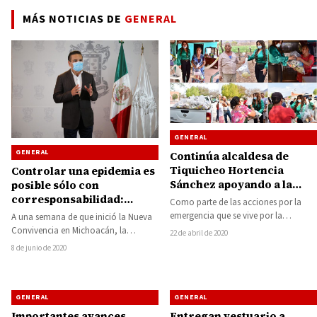
MÁS NOTICIAS DE
GENERAL
GENERAL
GENERAL
Continúa alcaldesa de
Tiquicheo Hortencia
Controlar una epidemia es
Sánchez apoyando a la
posible sólo con
población ante la
corresponsabilidad:
Como parte de las acciones por la
contingencia del Covid-19
Silvano Aureoles
emergencia que se vive por la
A una semana de que inició la Nueva
pandemia del Covid-19 ya en…
Convivencia en Michoacán, la
22 de abril de 2020
población no puede y no debe…
8 de junio de 2020
GENERAL
GENERAL
Importantes avances
Entregan vestuario a