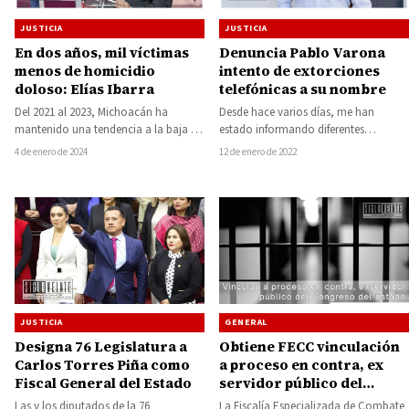
JUSTICIA
JUSTICIA
Denuncia Pablo Varona
En dos años, mil víctimas
intento de extorciones
menos de homicidio
telefónicas a su nombre
doloso: Elías Ibarra
Desde hace varios días, me han
Del 2021 al 2023, Michoacán ha
estado informando diferentes
mantenido una tendencia a la baja en
personas que reciben llamadas a mi
cuanto al registro del delito…
12 de enero de 2022
4 de enero de 2024
nombre, diciendo que…
JUSTICIA
GENERAL
Designa 76 Legislatura a
Obtiene FECC vinculación
Carlos Torres Piña como
a proceso en contra, ex
Fiscal General del Estado
servidor público del
Congreso del Estado,
Las y los diputados de la 76
La Fiscalía Especializada de Combate