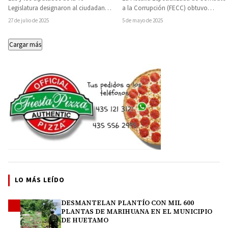
presunto responsable de
Legislatura designaron al ciudadano
a la Corrupción (FECC) obtuvo
fraude y uso ilícito de
Carlos Torres Piña como titular de
vinculación a proceso en contra de
27 de julio de 2025
5 de mayo de 2025
atribuciones y facultades
la…
Mario Alberto…
Cargar más
LO MÁS LEÍDO
DESMANTELAN PLANTÍO CON MIL 600
1
PLANTAS DE MARIHUANA EN EL MUNICIPIO
DE HUETAMO