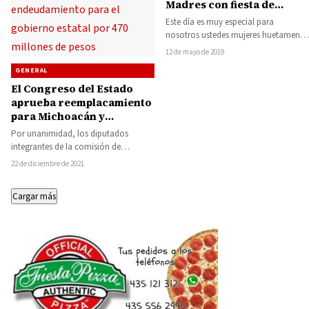
Madres con fiesta de
regalos y música
Este día es muy especial para
nosotros ustedes mujeres huetamense
y michoacanas, madres valientes que
12 de mayo de 2019
saben cuidar, proteger…
GENERAL
El Congreso del Estado
aprueba reemplacamiento
para Michoacán y
endeudamiento para el
Por unanimidad, los diputados
gobierno estatal por 470
integrantes de la comisión de
millones de pesos
programación, presupuesto y cuenta
22 de diciembre de 2021
pública, así como de hacienda…
Cargar más