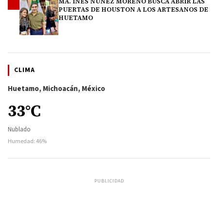
MA. INÉS NÚÑEZ MORENO BUSCA ABRIR LAS
4
PUERTAS DE HOUSTON A LOS ARTESANOS DE
HUETAMO
CLIMA
Huetamo, Michoacán, México
33°C
Nublado
Humedad: 46%
PUBLICIDAD