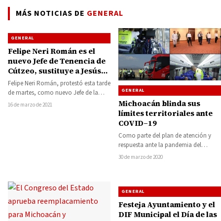
MÁS NOTICIAS DE
GENERAL
GENERAL
Felipe Neri Román es el
nuevo Jefe de Tenencia de
Cútzeo, sustituye a Jesús
Ismael Sánchez
Felipe Neri Román, protestó esta tarde
GENERAL
de martes, como nuevo Jefe de la
Tenencia de Cútzeo, perteneciente
Michoacán blinda sus
16 de marzo de 2021
al…
límites territoriales ante
COVID–19
Como parte del plan de atención y
respuesta ante la pandemia del
COVID-19, el Gobernador de
30 de marzo de 2020
Michoacán, Silvano…
GENERAL
Festeja Ayuntamiento y el
DIF Municipal el Día de las