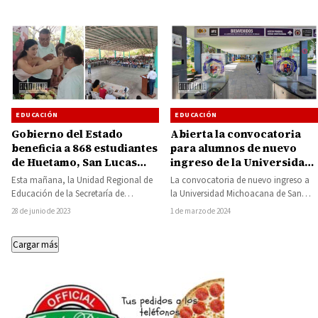
EDUCACIÓN
EDUCACIÓN
Abierta la convocatoria
Gobierno del Estado
para alumnos de nuevo
beneficia a 868 estudiantes
ingreso de la Universidad
de Huetamo, San Lucas
Michoacana de San Nicolás
Carácuaro, Nocupétaro y
La convocatoria de nuevo ingreso a
Esta mañana, la Unidad Regional de
de Hidalgo
Tiquicheo con los
la Universidad Michoacana de San
Educación de la Secretaría de
programas «Ver Bien para
Nicolás de Hidalgo (UMSNH) se
Educación del Estado de Michoacán
1 de marzo de 2024
28 de junio de 2023
Aprender Mejor» y «En
encuentra abierta,…
(SEE), a…
Michoacán se Lee»
Cargar más