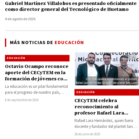
Gabriel Martínez Villalobos es presentado oficialmente
como director general del Tecnológico de Huetamo
4 de agosto de 2026
MÁS NOTICIAS DE
EDUCACIÓN
EDUCACIÓN
Octavio Ocampo reconoce
aporte del CECyTEM en la
formación de jóvenes con
futuro
La educación es un pilar fundamental
para el progreso de nuestro país,
EDUCACIÓN
porque apostarle a su fortalecimiento
CECyTEM celebra
8 de septiembre de 2019
y…
reconocimiento al
profesor Rafael Lara
Hernández fundador del
Rafael Lara Hernández, quien fuera
plantel San Lucas
docente y fundador del plantel San
Lucas del Colegio de Estudios
26 de junio de 2025
Científicos y…