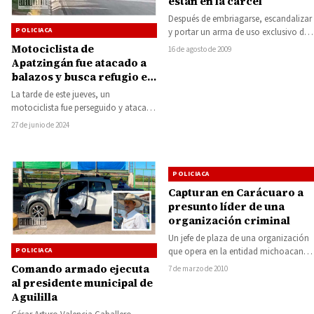
están en la cárcel
Después de embriagarse, escandalizar
POLICIACA
y portar un arma de uso exclusivo del
Ejército, 3 jovencitos fueron detenidos
Motociclista de
16 de agosto de 2009
en…
Apatzingán fue atacado a
balazos y busca refugio en
cuartel militar
La tarde de este jueves, un
motociclista fue perseguido y atacado
a balazos por delincuentes sobre la
27 de junio de 2024
Avenida…
POLICIACA
Capturan en Carácuaro a
presunto líder de una
organización criminal
Un jefe de plaza de una organización
POLICIACA
que opera en la entidad michoacana
fue detenido por elementos del…
Comando armado ejecuta
7 de marzo de 2010
al presidente municipal de
Aguililla