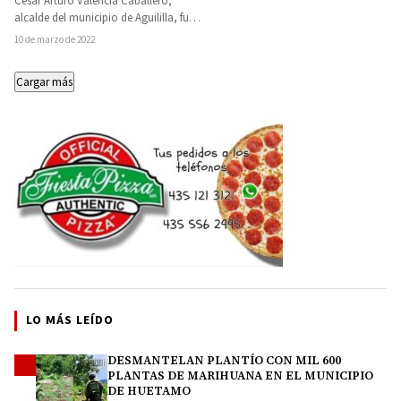
César Arturo Valencia Caballero,
alcalde del municipio de Aguililla, fue
asesinado a balazos este jueves, a
10 de marzo de 2022
unas horas…
Cargar más
LO MÁS LEÍDO
DESMANTELAN PLANTÍO CON MIL 600
1
PLANTAS DE MARIHUANA EN EL MUNICIPIO
DE HUETAMO