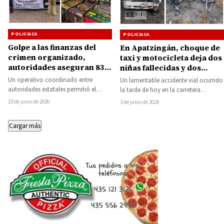
POLICIACA
POLICIACA
Golpe a las finanzas del
En Apatzingán, choque de
crimen organizado,
taxi y motocicleta deja dos
autoridades aseguran 83
niñas fallecidas y dos
tragamonedas en Villa
adultos lesionados
Un operativo coordinado entre
Un lamentable accidente vial ocurrido
Madero
autoridades estatales permitió el
la tarde de hoy en la carretera
aseguramiento de 83 máquinas
Apatzingán-Buena Vista, a la altura
23 de junio de 2026
3 de junio de 2024
tragamonedas en distintos puntos de
de…
Villa…
Cargar más