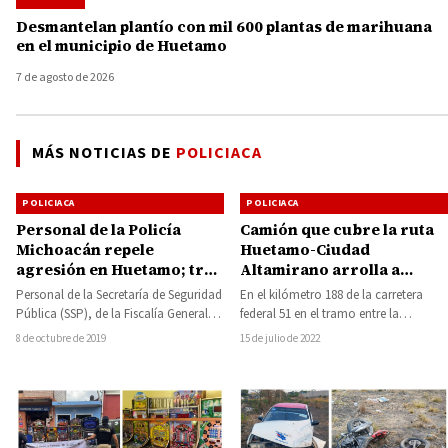
Desmantelan plantío con mil 600 plantas de marihuana
en el municipio de Huetamo
7 de agosto de 2026
MÁS NOTICIAS DE
POLICIACA
POLICIACA
POLICIACA
Personal de la Policía
Camión que cubre la ruta
Michoacán repele
Huetamo-Ciudad
agresión en Huetamo; tres
Altamirano arrolla a
de los implicados
motociclista, lo deja
Personal de la Secretaría de Seguridad
En el kilómetro 188 de la carretera
fallecieron en estos
gravemente herido
Pública (SSP), de la Fiscalía General
federal 51 en el tramo entre la
hechos
del Estado (FGE), y de la…
cabecera municipal de San…
8 de octubre de 2019
15 de julio de 2022