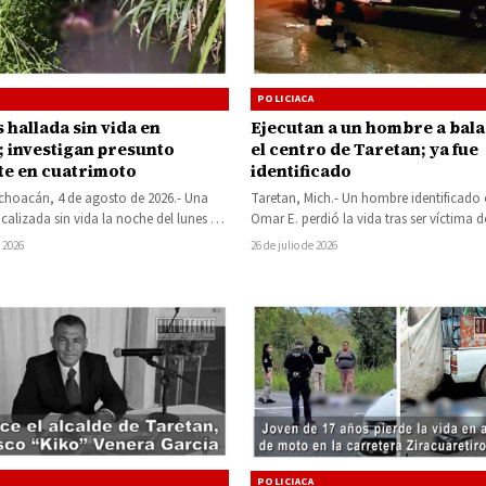
POLICIACA
 hallada sin vida en
Ejecutan a un hombre a bala
; investigan presunto
el centro de Taretan; ya fue
te en cuatrimoto
identificado
choacán, 4 de agosto de 2026.- Una
Taretan, Mich.- Un hombre identificad
ocalizada sin vida la noche del lunes en
Omar E. perdió la vida tras ser víctima d
ue…
ataque armado registrado la…
 2026
26 de julio de 2026
POLICIACA