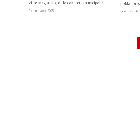
Villas Magisterio, de la cabecera municipal de
pobladores
Taretan, luego de que un…
protesta tr
9 de mayo de 2025
1 de mayo de 