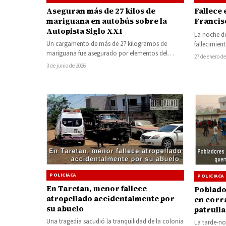
Aseguran más de 27 kilos de
Fallece 
mariguana en autobús sobre la
Francis
Autopista Siglo XXI
La noche de
Un cargamento de más de 27 kilogramos de
fallecimien
mariguana fue asegurado por elementos del
Michoacán,
27 de enero de
agrupamiento Guardianes del Camino durante
3 de junio de 2026
una…
POLICIACA
POLICIACA
En Taretan, menor fallece
Poblado
atropellado accidentalmente por
en corr
su abuelo
patrull
oficiale
Una tragedia sacudió la tranquilidad de la colonia
La tarde-no