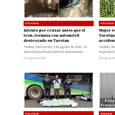
POLICIACA
POLICIACA
Intento por cruzar antes que el
Mujer es
tren, termina con automóvil
Taretan
destrozado en Taretan
acciden
Taretan, Michoacán, 5 de agosto de 2026.- Un
Taretan, Mi
automóvil particular terminó severamente
mujer fue l
dañado luego de ser embestido por una
un estanq
6 de agosto de 2026
4 de agosto de
locomotora…
POLICIACA
GENERAL