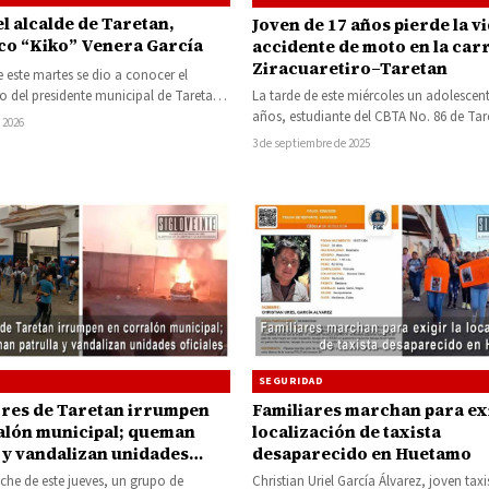
el alcalde de Taretan,
Joven de 17 años pierde la v
co “Kiko” Venera García
accidente de moto en la car
Ziracuaretiro–Taretan
 este martes se dio a conocer el
to del presidente municipal de Taretan,
La tarde de este miércoles un adolescent
 Francisco Venera García,…
años, estudiante del CBTA No. 86 de Tar
 2026
falleció tras sufrir…
3 de septiembre de 2025
SEGURIDAD
res de Taretan irrumpen
Familiares marchan para exi
alón municipal; queman
localización de taxista
a y vandalizan unidades
desaparecido en Huetamo
s
che de este jueves, un grupo de
Christian Uriel García Álvarez, joven taxi