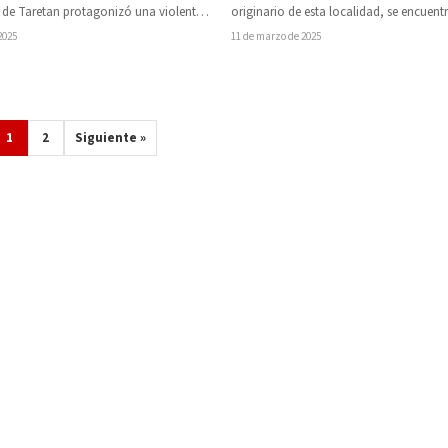
 de Taretan protagonizó una violenta
originario de esta localidad, se encuent
as irrumpir por la fuerza…
desaparecido desde el pasado 3 de mar
2025
11 de marzo de 2025
luego…
1
2
Siguiente »