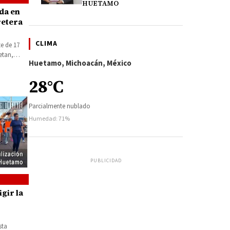
HUETAMO
ida en
retera
CLIMA
e de 17
etan,
Huetamo, Michoacán, México
28°C
Parcialmente nublado
Humedad: 71%
PUBLICIDAD
gir la
sta