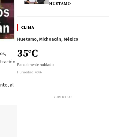
HUETAMO
CLIMA
Huetamo, Michoacán, México
35°C
sos,
stración
Parcialmente nublado
Humedad: 40%
nto, al
PUBLICIDAD