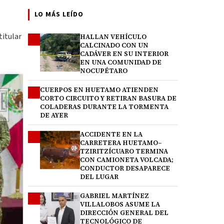
LO MÁS LEÍDO
titular
HALLAN VEHÍCULO
1
CALCINADO CON UN
CADÁVER EN SU INTERIOR
EN UNA COMUNIDAD DE
NOCUPÉTARO
CUERPOS EN HUETAMO ATIENDEN
2
CORTO CIRCUITO Y RETIRAN BASURA DE
COLADERAS DURANTE LA TORMENTA
DE AYER
ACCIDENTE EN LA
3
CARRETERA HUETAMO–
TZIRITZÍCUARO TERMINA
CON CAMIONETA VOLCADA;
CONDUCTOR DESAPARECE
DEL LUGAR
GABRIEL MARTÍNEZ
4
VILLALOBOS ASUME LA
DIRECCIÓN GENERAL DEL
TECNOLÓGICO DE