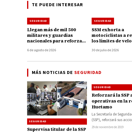
TE PUEDE INTERESAR
SEGURIDAD
SEGURIDAD
Llegan más de mil 500
SSM exhorta a
militares y guardias
motociclistas a r
nacionales para reforzar
los límites de vel
la seguridad en
para prevenir les
6 de agosto de 2026
30 de julio de 2026
Michoacán
graves durante
accidentes
MÁS NOTICIAS DE
SEGURIDAD
SEGURIDAD
Reforzará la SSP 
operativas en la 
Huetamo
La Secretaría de Segurida
(SSP), reforzará sus acci
SEGURIDAD
operativas en los 7 munic
29 de noviembre de 2019
Supervisa titular de la SSP
esta Región, a…