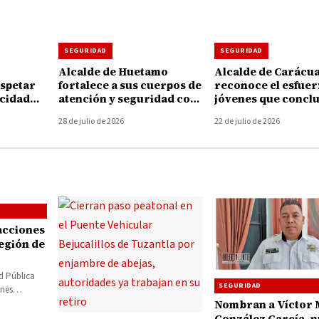
SEGURIDAD
SEGURIDAD
Alcalde de Huetamo
Alcalde de Carácu
espetar
fortalece a sus cuerpos de
reconoce el esfuer
ocidad
atención y seguridad con
jóvenes que concl
iones
entrega de 78 uniformes
su preparación en
28 de julio de 2026
22 de julio de 2026
Protección Civil
acciones
región de
d Pública
SEGURIDAD
ones
ipios de
Nombran a Víctor 
González García, 