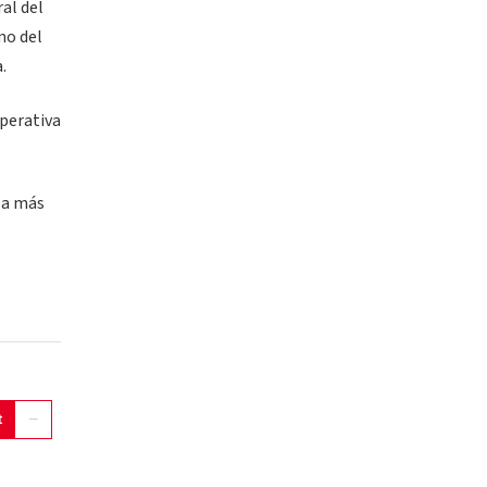
ral del
no del
.
operativa
 a más
t