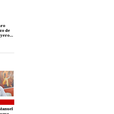
aro
zo de
uyeron
Manuel
nuevo