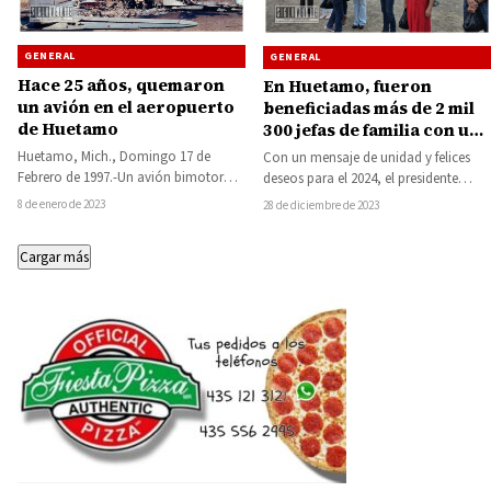
GENERAL
GENERAL
Hace 25 años, quemaron
En Huetamo, fueron
un avión en el aeropuerto
beneficiadas más de 2 mil
de Huetamo
300 jefas de familia con una
despensa mensual durante
Huetamo, Mich., Domingo 17 de
Con un mensaje de unidad y felices
este año 2023
Febrero de 1997.-Un avión bimotor
deseos para el 2024, el presidente
DC3 de procedencia colombiana, que
municipal de Huetamo Pablo
8 de enero de 2023
28 de diciembre de 2023
al parecer transportaba…
Varona…
Cargar más