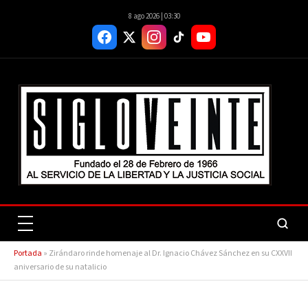
8 ago 2026 | 03:30
Portada
»
Zirándaro rinde homenaje al Dr. Ignacio Chávez Sánchez en su CXXVII
aniversario de su natalicio