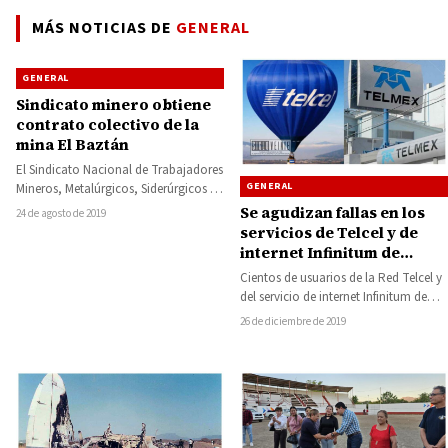
MÁS NOTICIAS DE
GENERAL
GENERAL
Sindicato minero obtiene
contrato colectivo de la
mina El Baztán
El Sindicato Nacional de Trabajadores
GENERAL
Mineros, Metalúrgicos, Siderúrgicos y
Similares de la República Mexicana
Se agudizan fallas en los
24 de agosto de 2019
(SNTMMSSRM), que encabeza el…
servicios de Telcel y de
internet Infinitum de
Telmex en Huetamo y la
Cientos de usuarios de la Red Telcel y
región
del servicio de internet Infinitum de
Telmex en Huetamo y…
26 de diciembre de 2019