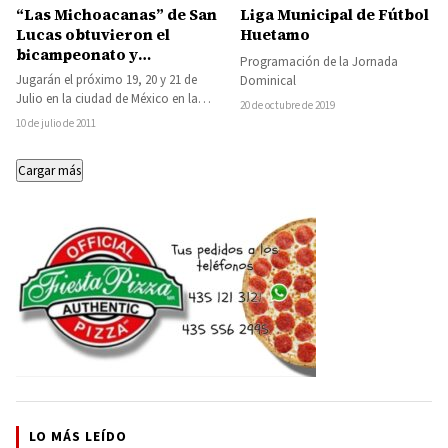
“Las Michoacanas” de San
Liga Municipal de Fútbol
Lucas obtuvieron el
Huetamo
bicampeonato y
Programación de la Jornada
representarán a
Jugarán el próximo 19, 20 y 21 de
Dominical
Michoacán en el nacional
Julio en la ciudad de México en la
20 de octubre de 2019
de Street Soccer
etapa nacional.…
10 de julio de 2011
Cargar más
LO MÁS LEÍDO