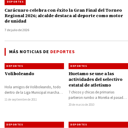
DEPORTES
Carácuaro celebra con éxito la Gran Final del Torneo
Regional 2026; alcalde destaca al deporte como motor
de unidad
7 de julio de 2026
MÁS NOTICIAS DE
DEPORTES
DEPORTES
DEPORTES
Voliboleando
Huetamo se une a las
actividades del selectivo
estatal de atletismo
Hola amigos de Voliboleando, todo
7 chicos y chicas de primarias
dentro de la Liga Municipal marcha
partieron rumbo a Morelia el pasado
bien ya que la comunicación y
11 de septiembre de 2011
miércoles, para representar al
enlace…
20 de marzo de 2010
municipio de…
DEPORTES
DEPORTES