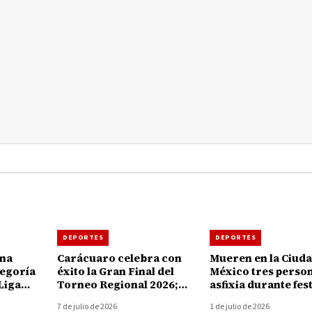
DEPORTES
DEPORTES
ona
Carácuaro celebra con
Mueren en la Ciuda
tegoría
éxito la Gran Final del
México tres perso
Liga
Torneo Regional 2026;
asfixia durante fes
mo
alcalde destaca al deporte
por el triunfo de la
7 de julio de 2026
1 de julio de 2026
como motor de unidad
Selección en el Mu