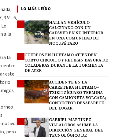
LO MÁS LEÍDO
rnada,
, 3 Vs. 6,
HALLAN VEHÍCULO
1
. Le
CALCINADO CON UN
CADÁVER EN SU INTERIOR
n a la
EN UNA COMUNIDAD DE
NOCUPÉTARO
CUERPOS EN HUETAMO ATIENDEN
2
ara la
CORTO CIRCUITO Y RETIRAN BASURA DE
ncuentro
COLADERAS DURANTE LA TORMENTA
DE AYER
nar este
torio
ACCIDENTE EN LA
3
CARRETERA HUETAMO–
 amigos
TZIRITZÍCUARO TERMINA
CON CAMIONETA VOLCADA;
CONDUCTOR DESAPARECE
 torneo
DEL LUGAR
os
GABRIEL MARTÍNEZ
4
 motivo.
VILLALOBOS ASUME LA
DIRECCIÓN GENERAL DEL
io, pero
TECNOLÓGICO DE