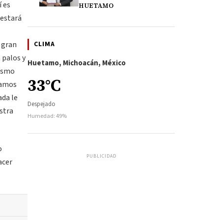
í es
HUETAMO
 estará
CLIMA
 gran
 palos y
Huetamo, Michoacán, México
iasmo
33°C
stamos
ada le
Despejado
stra
Humedad: 49%
o
PUBLICIDAD
acer