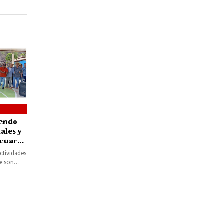
endo
iales y
ácuaro,
o de la
ctividades
ue son
etas…