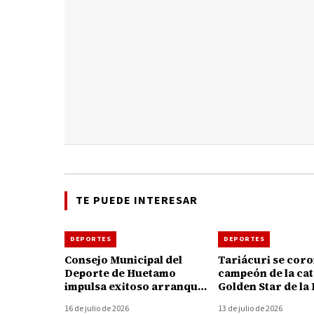
TE PUEDE INTERESAR
DEPORTES
DEPORTES
Consejo Municipal del
Tariácuri se cor
Deporte de Huetamo
campeón de la ca
impulsa exitoso arranque
Golden Star de la 
del Curso de Verano
Olimpia en Hueta
16 de julio de 2026
13 de julio de 2026
Polideportivo 2026