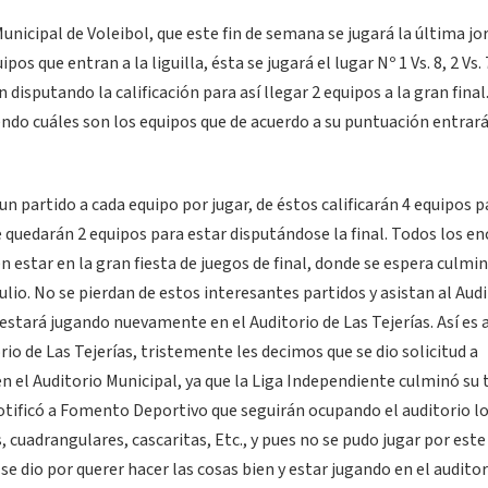
icipal de Voleibol, que este fin de semana se jugará la última jo
pos que entran a la liguilla, ésta se jugará el lugar Nº 1 Vs. 8, 2 Vs. 7
n disputando la calificación para así llegar 2 equipos a la gran final
ndo cuáles son los equipos que de acuerdo a su puntuación entrará
un partido a cada equipo por jugar, de éstos calificarán 4 equipos p
 éste quedarán 2 equipos para estar disputándose la final. Todos los e
 estar en la gran fiesta de juegos de final, donde se espera culmi
o. No se pierdan de estos interesantes partidos y asistan al Audi
e estará jugando nuevamente en el Auditorio de Las Tejerías. Así es
io de Las Tejerías, tristemente les decimos que se dio solicitud a
 el Auditorio Municipal, ya que la Liga Independiente culminó su
notificó a Fomento Deportivo que seguirán ocupando el auditorio l
cuadrangulares, cascaritas, Etc., y pues no se pudo jugar por este
 dio por querer hacer las cosas bien y estar jugando en el auditor