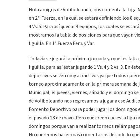
Hola amigos de Voliboleando, nos comenta la Liga Mun
en 2ª. Fuerza, en la cual se estará definiendo los 8 equi
4 Vs. 5. Para así quedar 4 equipos, los cuales se estará
mostramos la tabla de posiciones para que vayan vie
liguilla. En 1ª Fuerza Fem. y Var.
Todavía se jugará la próxima jornada ya que les falta 
liguilla, para así estar jugando 1 Vs. 4 y 2 Vs. 3. En
deportivos se ven muy atractivos ya que todos quieren
torneo aproximadamente en la primera semana de juli
Municipal, el jueves, viernes, sábado y el domingo s
de Voliboleando nos regresamos a jugar a ese Auditor
Fomento Deportivo para poder jugar los domingos en
el pasado 28 de mayo. Pero qué creen que esta liga 
domingos porque van a realizar torneos relámpagos, 
No queremos hacer más comentarios de todo lo que se