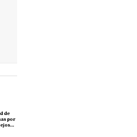
d de
nas por
tejos
ndial