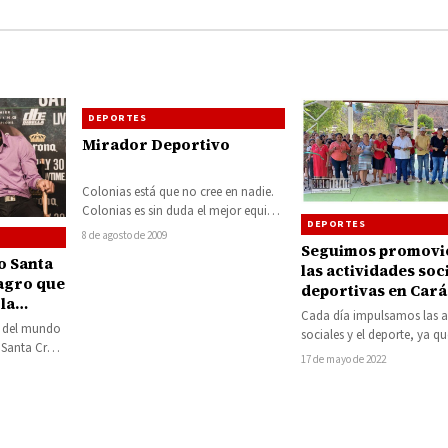
DEPORTES
Mirador Deportivo
Colonias está que no cree en nadie.
Colonias es sin duda el mejor equipo
DEPORTES
del Torneo de Barrios,…
8 de agosto de 2009
Seguimos promovi
o Santa
las actividades soc
lagro que
deportivas en Car
 la
con el mejoramient
Cada día impulsamos las a
OVID-19
n del mundo
infraestructura:
sociales y el deporte, ya q
 Santa Cruz
Reynaldo Gómez
parte de nuestros ejes y m
17 de mayo de 2022
rá en