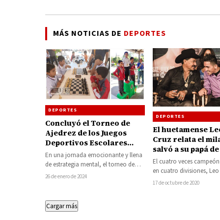
MÁS NOTICIAS DE
DEPORTES
DEPORTES
DEPORTES
Concluyó el Torneo de
El huetamense Le
Ajedrez de los Juegos
Cruz relata el mi
Deportivos Escolares
salvó a su papá de
2023-2024 en Huetamo
En una jornada emocionante y llena
muerte ante el C
El cuatro veces campeó
de estrategia mental, el torneo de
en cuatro divisiones, Leo
ajedrez que formó parte de los…
26 de enero de 2024
(37-1-1, 19 KOs), enfrenta
17 de octubre de 2020
Halloween…
Cargar más