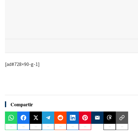
[ad#728×90-g-1]
Compartir