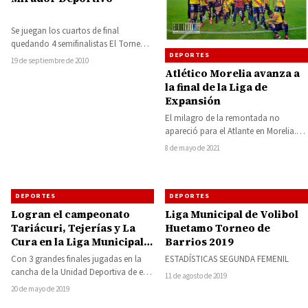
Se juegan los cuartos de final
quedando 4 semifinalistas El Torneo
DEPORTES
de Barrios ante los altibajos que se…
19 de septiembre de 2010
Atlético Morelia avanza a
la final de la Liga de
Expansión
El milagro de la remontada no
apareció para el Atlante en Morelia.
Los Canarios avanzaron a la Final…
8 de mayo de 2021
DEPORTES
DEPORTES
Logran el campeonato
Liga Municipal de Volibol
Tariácuri, Tejerías y La
Huetamo Torneo de
Cura en la Liga Municipal
Barrios 2019
de Futbol Huetamo
Con 3 grandes finales jugadas en la
ESTADÍSTICAS SEGUNDA FEMENIL
cancha de la Unidad Deportiva de esta
11 de agosto de 2019
ciudad, concluyó el torneo…
20 de mayo de 2019