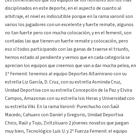
Les comentamos que los equipos de los hombres son los más
disciplinados en este deporte, en el aspecto de cuanto al
arbitraje, el nivel es indiscutible porque en la rama varonil son
varios los jugadores con un excelente y fuerte remate, algunos
no tan fuerte pero con mucha colocación, y en el femenil, son
contadas las que tienen un fuerte remate y colocación, pero
eso sí todos participando con las ganas de traerse el triunfo,
hemos estado al pendiente y vemos que en cada categoría se
aprecian los equipos que creemos que van a dar mucha pelea, en
1ª Femenil: tenemos al equipo Deportes Altamirano con su
estrella Liz García, D. Cruz, con su estrella Asminda Cruz,
Unidad Deportiva con su estrella Concepción de la Paz y Elvira
Campos, Amazonas con su estrella Isis Heras y Universidad con
su estrella Viki. En la rama Varonil: Purechucho con Saúl
Macedo, Cahuaro con Daniel y Gregorio, Unidad Deportiva
Chico, Raúl y Tojo, Ziritzícuaro 2 jóvenes novatos que juegan
muy bien, Tecnológico Luis U. y 2ª Fuerza Femenil: el equipo