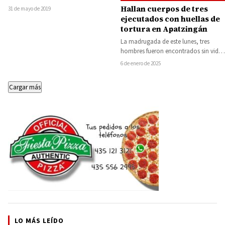
ocasionó que chocara con un
Hallan cuerpos de tres
31 de mayo de 2019
camión repartidor…
ejecutados con huellas de
tortura en Apatzingán
La madrugada de este lunes, tres
hombres fueron encontrados sin vida
en un macabro escenario a un
6 de enero de 2025
costado…
Cargar más
LO MÁS LEÍDO