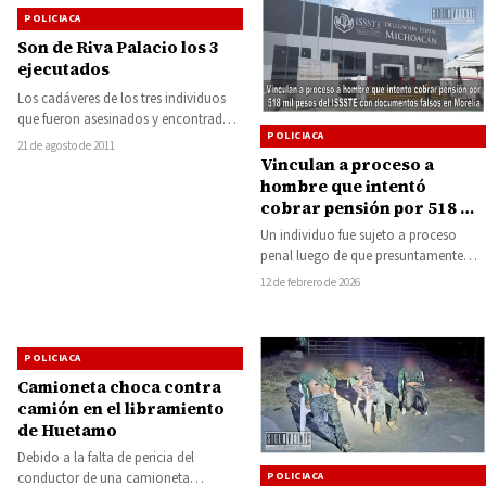
POLICIACA
Son de Riva Palacio los 3
ejecutados
Los cadáveres de los tres individuos
que fueron asesinados y encontrados
POLICIACA
sus cuerpos a la entrada de la…
21 de agosto de 2011
Vinculan a proceso a
hombre que intentó
cobrar pensión por 518 mil
pesos del ISSSTE con
Un individuo fue sujeto a proceso
documentos falsos en
penal luego de que presuntamente
Morelia
intentó obtener de manera indebida el
12 de febrero de 2026
pago…
POLICIACA
Camioneta choca contra
camión en el libramiento
de Huetamo
Debido a la falta de pericia del
POLICIACA
conductor de una camioneta