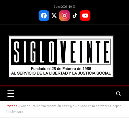
7 ago 2026 | 10:21
Portada
»
Volcadura de tractocamión obstruye vialidad en la carretera Opopeo–
Tacámbaro