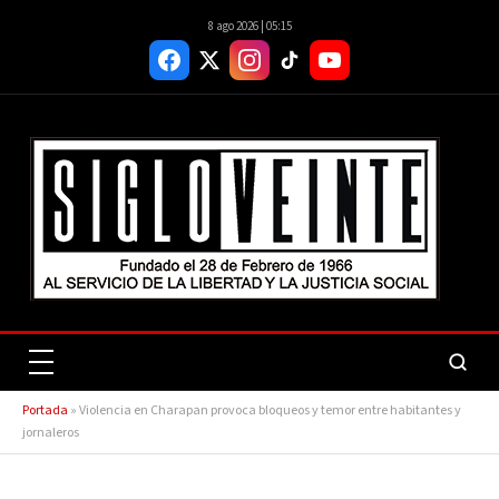
8 ago 2026 | 05:15
Portada
»
Violencia en Charapan provoca bloqueos y temor entre habitantes y
jornaleros