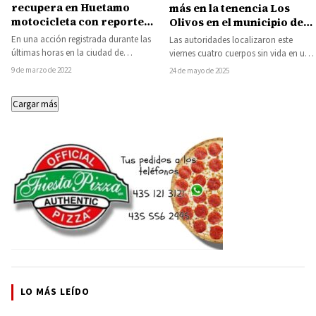
recupera en Huetamo
más en la tenencia Los
motocicleta con reporte
Olivos en el municipio de
de robo
Tuzantla
En una acción registrada durante las
Las autoridades localizaron este
últimas horas en la ciudad de
viernes cuatro cuerpos sin vida en un
Huetamo, los elementos de la
cerro de la comunidad de Los
9 de marzo de 2022
24 de mayo de 2025
Secretaría…
Olivos…
Cargar más
LO MÁS LEÍDO