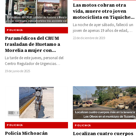
Las motos cobran otra
vida, muere otro joven
motociclista en Tiquicheo,
tampoco llevaba casco
La noche de ayer sábado, falleció un
joven de apenas 19 años de edad,
POLICIACA
cuando abordo de su…
Paramédicos del CRUM
22 de diciembre de 2019
trasladan de Huetamo a
Morelia a mujer con
trauma craneoencefálico
La tarde de este jueves, personal del
tras accidente vial
Centro Regulador de Urgencias
Médicas (CRUM) en Huetamo realizó
19 de junio de 2025
el traslado…
POLICIACA
POLICIACA
Policía Michoacán
Localizan cuatro cuerpos