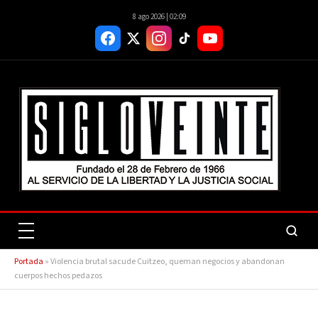
8 ago 2026 | 02:09
Portada
»
Violencia brutal sacude Cuitzeo, queman negocios y abandonan
cuerpos hechos pedazos