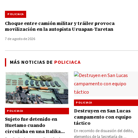
POLICIACA
Choque entre camión militar y tráiler provoca
movilización en la autopista Uruapan-Taretan
7 de agosto de 2026
MÁS NOTICIAS DE
POLICIACA
POLICIACA
Destruyen en San Lucas
POLICIACA
campamento con equipo
Sujeto fue detenido en
táctico
Huetamo cuando
En recorrido de disuasión del delito,
circulaba en una Italika
elementos de la Secretaría de
con arma y cartuchos