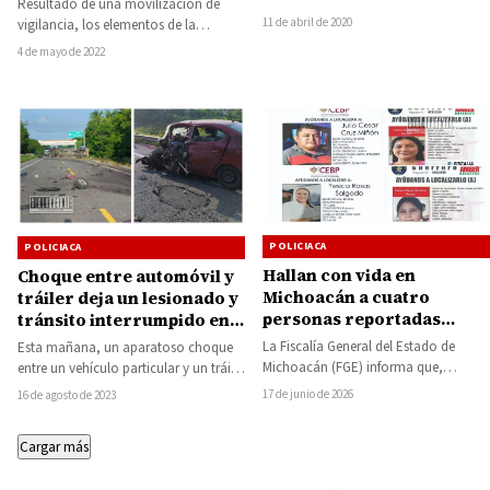
Resultado de una movilización de
Seguridad Pública (SSP), de la
11 de abril de 2020
vigilancia, los elementos de la
Secretaría de…
Secretaría de Seguridad Pública (SSP),
4 de mayo de 2022
aseguraron a una…
POLICIACA
POLICIACA
Hallan con vida en
Choque entre automóvil y
Michoacán a cuatro
tráiler deja un lesionado y
personas reportadas
tránsito interrumpido en
como desaparecidas en
la Autopista Siglo XXI
La Fiscalía General del Estado de
Esta mañana, un aparatoso choque
Guerrero
Michoacán (FGE) informa que,
entre un vehículo particular y un tráiler
derivado de un intenso despliegue
doble semirremolque dejó al menos
17 de junio de 2026
16 de agosto de 2023
operativo y de…
a…
Cargar más