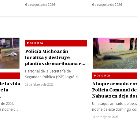
choacán
heridos en Ecuandureo
por presunto
6 de agosto de 2026
6 de agosto de 2026
encubrimiento en e
Ayotzinapa
POLICIACA
Policía Michoacán
localiza y destruye
plantíos de marihuana en
Carácuaro
Personal de la Secretaría de
POLICIACA
Seguridad Pública (SSP) logró el
aseguramiento y la destrucción de
e la vida
Ataque armado co
19 de febrero de 2022
una hectárea de…
e la
Policía Comunal de
Nahuatzen deja do
lia
muertos en la loca
 de 2026.-
Un ataque armado perpetr
Sevina
la noche de
noche de este domingo co
nvolucrado…
integrantes de la Policía 
18 de mayo de 2026
Nahuatzen dejó…