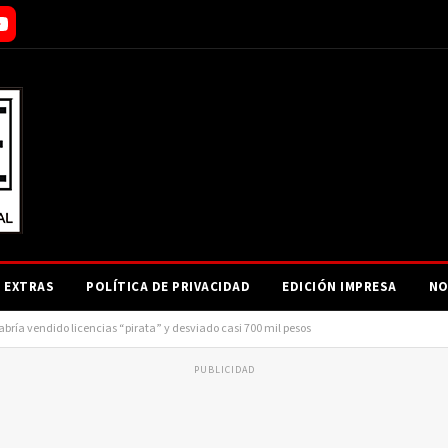
EXTRAS
POLÍTICA DE PRIVACIDAD
EDICIÓN IMPRESA
NO
abría vendido licencias “pirata” y desviado casi 700 mil pesos
PUBLICIDAD