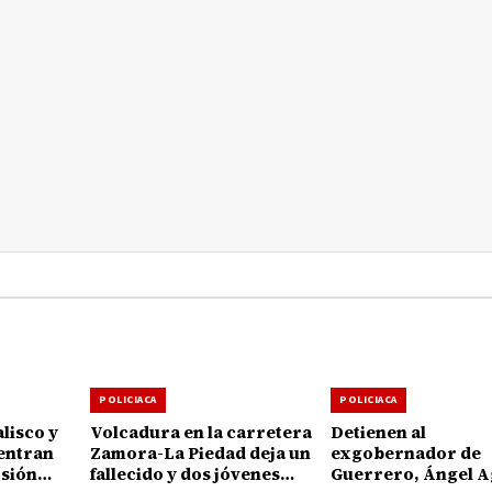
POLICIACA
POLICIACA
lisco y
Volcadura en la carretera
Detienen al
entran
Zamora-La Piedad deja un
exgobernador de
rsión
fallecido y dos jóvenes
Guerrero, Ángel A