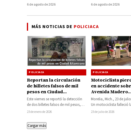
telefónica en Mi
6 de agosto de 2026
6 de agosto de 2026
MÁS NOTICIAS DE
POLICIACA
POLICIACA
POLICIACA
Reportan la circulación
Motociclista pierd
de billetes falsos de mil
en accidente sobr
pesos en Ciudad
Avenida Madero
Altamirano
Poniente, en More
Este viernes se reportó la detección
Morelia, Mich., 23 de julio
de dos billetes falsos de mil pesos,
Un motociclista falleció 
luego de que una mujer…
este jueves tras verse i
23 de enero de 2026
23 de julio de 2026
Cargar más