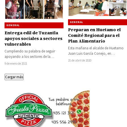
GENERAL
GENERAL
Preparan en Huetamo el
Entrega edil de Tuzantla
Comité Regional para el
apoyos sociales a sectores
Plan Alimentario
vulnerables
Esta mañana el alcalde de Huetamo
Cumpliendo su palabra de seguir
Juan Luis García Conejo, en
apoyando a los sectores de la
compañía del del Jefe Regional del
21 de abril de 2020
población más necesitados, la
9 de enero de 2021
gobierno…
presidenta municipal de…
Cargar más