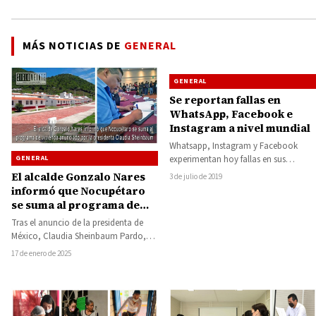
MÁS NOTICIAS DE
GENERAL
GENERAL
Se reportan fallas en
WhatsApp, Facebook e
Instagram a nivel mundial
Whatsapp, Instagram y Facebook
GENERAL
experimentan hoy fallas en sus
sistemas que impiden la descarga de
El alcalde Gonzalo Nares
3 de julio de 2019
algunos tipos de…
informó que Nocupétaro
se suma al programa de
vivienda anunciado por la
Tras el anuncio de la presidenta de
presidenta Claudia
México, Claudia Sheinbaum Pardo,
Sheinbaum
sobre la implementación de un
17 de enero de 2025
programa de…