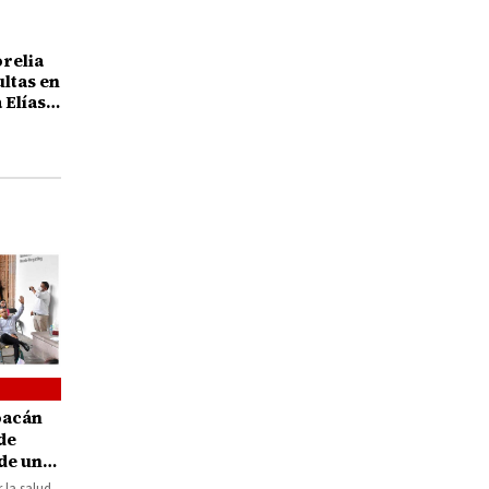
orelia
ultas en
 Elías
25 años
oacán
de
de un