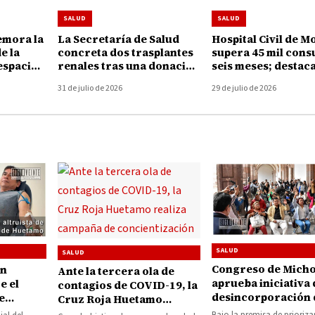
SALUD
SALUD
mora la
La Secretaría de Salud
Hospital Civil de M
e la
concreta dos trasplantes
supera 45 mil cons
espacios
renales tras una donación
seis meses; destaca
dres
de órganos en Morelia
Ibarra legado de 1
31 de julio de 2026
29 de julio de 2026
de servicio
SALUD
SALUD
Congreso de Mich
ón
Ante la tercera ola de
aprueba iniciativa 
e el
contagios de COVID-19, la
desincorporación 
e
Cruz Roja Huetamo
predio para la
realiza campaña de