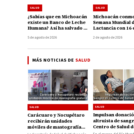
SALUD
SALUD
¿Sabías que en Michoacán
Michoacán conme
existe un Banco de Leche
Semana Mundial d
Humana? Así ha salvado y
Lactancia con 16 
fortalecido la vida de 195
para apoyar a ma
5 de agosto de 2026
2 de agosto de 2026
bebés
MÁS NOTICIAS DE
SALUD
SALUD
SALUD
Impulsan donaci
Carácuaro y Nocupétaro
altruista de sangr
recibirán unidades
Centro de Salud d
móviles de mastografía
Huetamo
gratuita