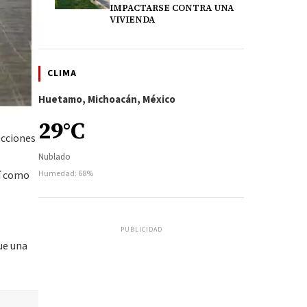
IMPACTARSE CONTRA UNA
VIVIENDA
CLIMA
Huetamo, Michoacán, México
29°C
ecciones
Nublado
sí como
Humedad: 68%
PUBLICIDAD
ue una