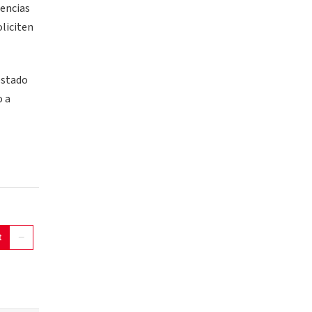
tencias
liciten
estado
o a
t