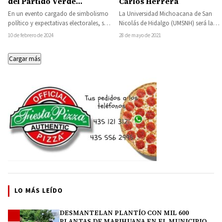
del Partido Verde
Carlos Herrera
Ecologista de México en
En un evento cargado de simbolismo
La Universidad Michoacana de San
Susupuato
político y expectativas electorales, se
Nicolás de Hidalgo (UMSNH) será la
llevó a cabo ayer viernes por la…
ciencia y conciencia del próximo
10 de febrero de 2024
28 de mayo de 2021
gobierno estatal…
Cargar más
LO MÁS LEÍDO
DESMANTELAN PLANTÍO CON MIL 600
1
PLANTAS DE MARIHUANA EN EL MUNICIPIO