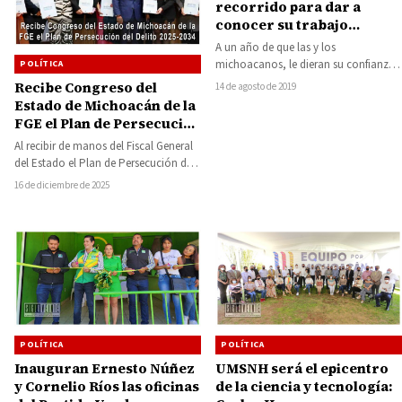
recorrido para dar a
conocer su trabajo
legislativo
A un año de que las y los
michoacanos, le dieran su confianza,
POLÍTICA
el Senador de la República,…
Recibe Congreso del
14 de agosto de 2019
Estado de Michoacán de la
FGE el Plan de Persecución
del Delito 2025-2034
Al recibir de manos del Fiscal General
del Estado el Plan de Persecución del
Delito 2025-2034, la Presidenta…
16 de diciembre de 2025
POLÍTICA
POLÍTICA
Inauguran Ernesto Núñez
UMSNH será el epicentro
y Cornelio Ríos las oficinas
de la ciencia y tecnología: