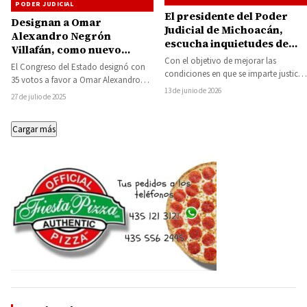
PODER JUDICIAL
El presidente del Poder
Designan a Omar
Judicial de Michoacán,
Alexandro Negrón
escucha inquietudes de
Villafán, como nuevo
jueces de Huetamo,
Con el objetivo de mejorar las
integrante del Órgano de
El Congreso del Estado designó con
Hidalgo y Maravatío para
condiciones en que se imparte justicia
Administración del Poder
35 votos a favor a Omar Alexandro
fortalecer la justicia
en distintas regiones del estado, el…
Judicial
13 de junio de 2026
Negrón Villafán, como nuevo
27 de julio de 2025
integrante…
Cargar más