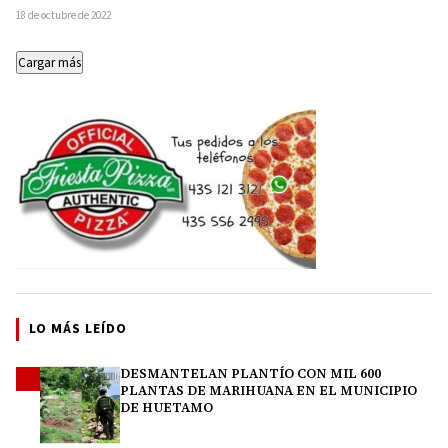
de la Guardia Civil detuvo a…
18 de octubre de 2022
Cargar más
LO MÁS LEÍDO
DESMANTELAN PLANTÍO CON MIL 600
1
PLANTAS DE MARIHUANA EN EL MUNICIPIO
DE HUETAMO