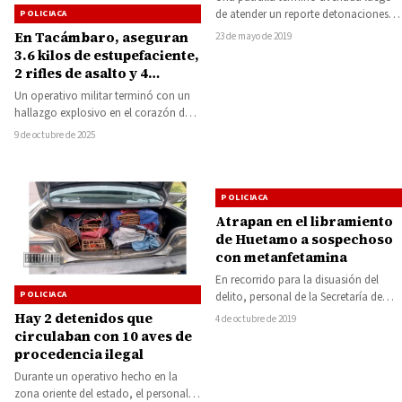
de atender un reporte detonaciones
POLICIACA
de arma de fuego en el municipio
En Tacámbaro, aseguran
23 de mayo de 2019
de…
3.6 kilos de estupefaciente,
2 rifles de asalto y 4
vehículos robados
Un operativo militar terminó con un
hallazgo explosivo en el corazón de
Michoacán. La Fiscalía General de la…
9 de octubre de 2025
POLICIACA
Atrapan en el libramiento
de Huetamo a sospechoso
con metanfetamina
En recorrido para la disuasión del
POLICIACA
delito, personal de la Secretaría de
Seguridad Pública (SSP) aseguró a
Hay 2 detenidos que
4 de octubre de 2019
una…
circulaban con 10 aves de
procedencia ilegal
Durante un operativo hecho en la
zona oriente del estado, el personal