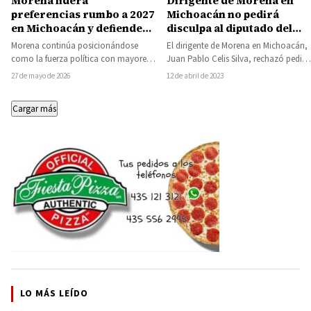
Dirigente de Morena en
Morena lidera
Michoacán no pedirá
preferencias rumbo a 2027
disculpa al diputado del
en Michoacán y defiende
PRD Mauricio Prieto por
reforma sobre
El dirigente de Morena en Michoacán,
Morena continúa posicionándose
acusarlo de huachicolero
candidaturas
Juan Pablo Celis Silva, rechazó pedir
como la fuerza política con mayores
independientes: Jesús
una disculpa pública al diputado
posibilidades de triunfo rumbo a la
12 de abril de 2023
27 de mayo de 2026
Mora
Mauricio…
elección por la…
Cargar más
LO MÁS LEÍDO