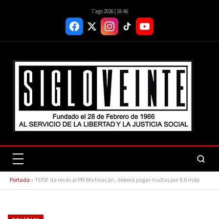
7 ago 2026 | 18:46
Portada
»
TEPJF da revés al PRI Michoacán, deberá pagar multas por 9.6 mdp