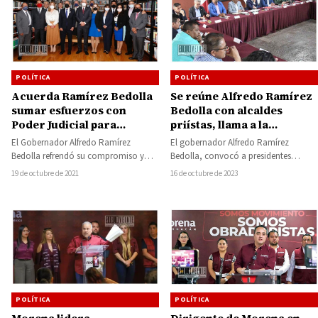
POLÍTICA
POLÍTICA
Acuerda Ramírez Bedolla
Se reúne Alfredo Ramírez
sumar esfuerzos con
Bedolla con alcaldes
Poder Judicial para
priístas, llama a la
avanzar en reforma
prudencia y
El Gobernador Alfredo Ramírez
El gobernador Alfredo Ramírez
laboral
responsabilidad
Bedolla refrendó su compromiso y
Bedolla, convocó a presidentes
presupuestal
respeto con el Poder Judicial al
municipales emanados del Partido
19 de octubre de 2021
16 de octubre de 2023
sostener una reunión…
Revolucionario Institucional (PRI), a
la prudencia…
POLÍTICA
POLÍTICA