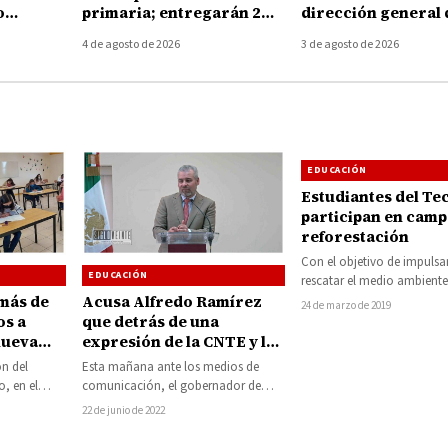
o
primaria; entregarán 2
dirección general 
del
mil 500 pesos por alumno
Tecnológico de H
4 de agosto de 2026
3 de agosto de 2026
Huetamo
EDUCACIÓN
Estudiantes del Te
participan en camp
reforestación
Con el objetivo de impulsar
EDUCACIÓN
rescatar el medio ambient
del Instituto Tecnológico S
 más de
Acusa Alfredo Ramírez
24 de marzo de 2019
Huetamo…
os a
que detrás de una
nueva
expresión de la CNTE y la
venta de plazas, están
ón del
Esta mañana ante los medios de
Silvano Aureoles y el
, en el
comunicación, el gobernador de
extitular de la SEE
 de 321
Michoacán Alfredo Ramírez Bedolla,
22 de junio de 2022
acusó al exmandatario Silvano…