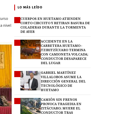
LO MÁS LEÍDO
curso
CUERPOS EN HUETAMO ATIENDEN
1
CORTO CIRCUITO Y RETIRAN BASURA DE
 a nivel
COLADERAS DURANTE LA TORMENTA
DE AYER
ACCIDENTE EN LA
2
CARRETERA HUETAMO–
TZIRITZÍCUARO TERMINA
CON CAMIONETA VOLCADA;
CONDUCTOR DESAPARECE
DEL LUGAR
GABRIEL MARTÍNEZ
3
VILLALOBOS ASUME LA
DIRECCIÓN GENERAL DEL
TECNOLÓGICO DE
HUETAMO
CAMIÓN SIN FRENOS
4
PROVOCA TRAGEDIA EN
ZITÁCUARO; MUERE EL
CONDUCTOR TRAS