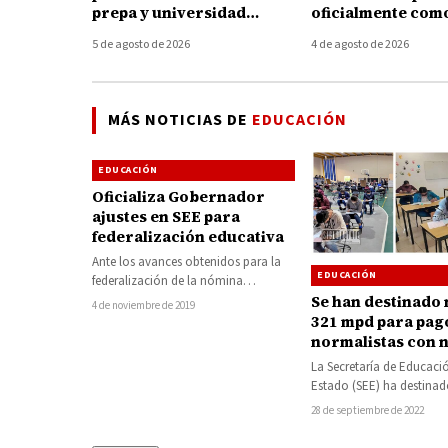
prepa y universidad
oficialmente com
podrán acceder a 4 GB de
director general 
5 de agosto de 2026
4 de agosto de 2026
internet gratuito
Tecnológico de 
MÁS NOTICIAS DE
EDUCACIÓN
EDUCACIÓN
Oficializa Gobernador
ajustes en SEE para
federalización educativa
Ante los avances obtenidos para la
EDUCACIÓN
federalización de la nómina
educativa en Michoacán, el
Se han destinado
4 de noviembre de 2019
gobernador Silvano Aureoles
321 mpd para pag
Conejo,…
normalistas con 
plaza: SEE
La Secretaría de Educaci
Estado (SEE) ha destinado
último ciclo escolar, más
28 de septiembre de 2022
millones…