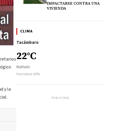
IMPACTARSE CONTRA UNA
VIVIENDA
CLIMA
Tacámbaro
22°C
cretarios
lógico
Nublado
Humedad: 60%
d y la
ial.
PUBLICIDAD