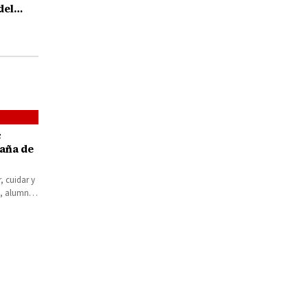
del
uetamo
c
aña de
, cuidar y
e, alumnos
uperior de