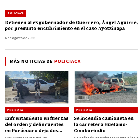
POLICIACA
Detienen al exgobernador de Guerrero, Ángel Aguirre,
por presunto encubrimiento en el caso Ayotzinapa
6 de agosto de 2026
MÁS NOTICIAS DE
POLICIACA
POLICIACA
POLICIACA
Se incendia camioneta en
Enfrentamiento en fuerzas
la carretera Huetamo-
del orden y delincuentes
Comburindio
en Parácuaro deja dos
detenidos y arsenal