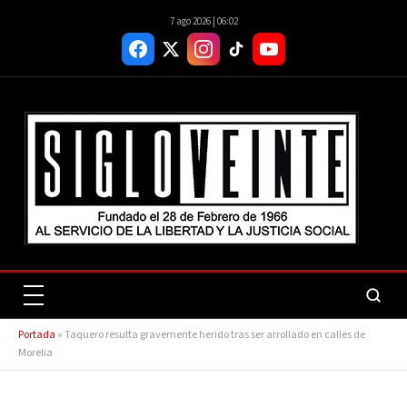
7 ago 2026 | 06:02
Portada
»
Taquero resulta gravemente herido tras ser arrollado en calles de
Morelia