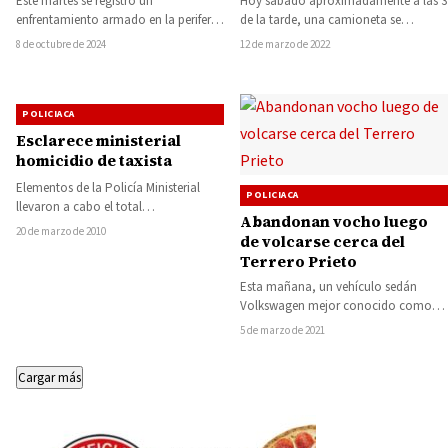
Hoy sábado aproximadamente a las 3
Este martes se registró un
asegurado
de la tarde, una camioneta se
enfrentamiento armado en la periferia
incendió sin que hasta el momento…
del municipio de Parácuaro,
12 de marzo de 2022
8 de octubre de 2024
Michoacán, entre integrantes de…
POLICIACA
Esclarece ministerial
homicidio de taxista
Elementos de la Policía Ministerial
POLICIACA
llevaron a cabo el total
Abandonan vocho luego
esclarecimiento del homicidio
20 de marzo de 2010
de volcarse cerca del
perpetrado en detrimento de un…
Terrero Prieto
Esta mañana, un vehículo sedán
Volkswagen mejor conocido como
vocho, fue abandonado en el
5 de marzo de 2021
kilómetro 189+600 de la…
Cargar más