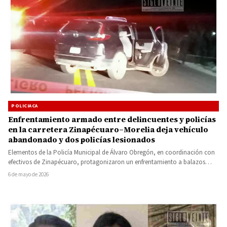
POLICIACA
Enfrentamiento armado entre delincuentes y policías
en la carretera Zinapécuaro–Morelia deja vehículo
abandonado y dos policías lesionados
Elementos de la Policía Municipal de Álvaro Obregón, en coordinación con
efectivos de Zinapécuaro, protagonizaron un enfrentamiento a balazos
contra…
6 de mayo de 2026