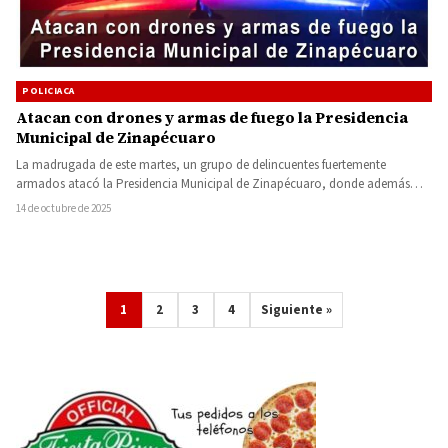
POLICIACA
Atacan con drones y armas de fuego la Presidencia
Municipal de Zinapécuaro
La madrugada de este martes, un grupo de delincuentes fuertemente
armados atacó la Presidencia Municipal de Zinapécuaro, donde además
arrojaron…
14 de octubre de 2025
1
2
3
4
Siguiente »