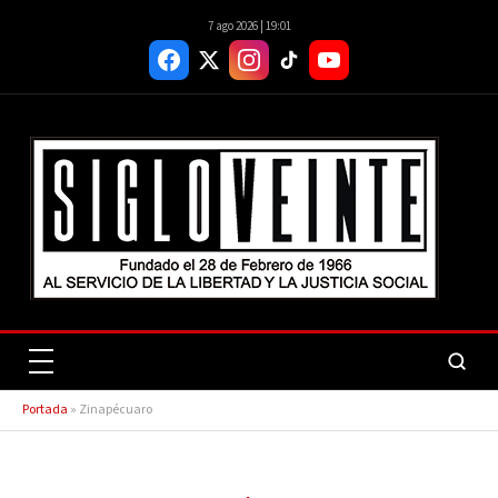
7 ago 2026 | 19:01
Portada
»
Zinapécuaro